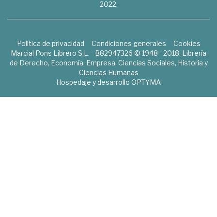
2022.
Política de privacidad
Condiciones generales
Cookies
Marcial Pons Librero S.L. - B82947326 © 1948 - 2018. Librería
de Derecho, Economía, Empresa, Ciencias Sociales, Historia y
Ciencias Humanas
Hospedaje y desarrollo
OPTYMA