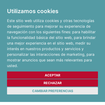
Utilizamos cookies
Este sitio web utiliza cookies y otras tecnologías
de seguimiento para mejorar su experiencia de
navegación con los siguientes fines:
para habilitar
la funcionalidad básica del sitio web
,
para brindar
una mejor experiencia en el sitio web
,
medir su
interés en nuestros productos y servicios y
personalizar las interacciones de marketing
,
para
mostrar anuncios que sean más relevantes para
usted
.
ACEPTAR
RECHAZAR
CAMBIAR PREFERENCIAS