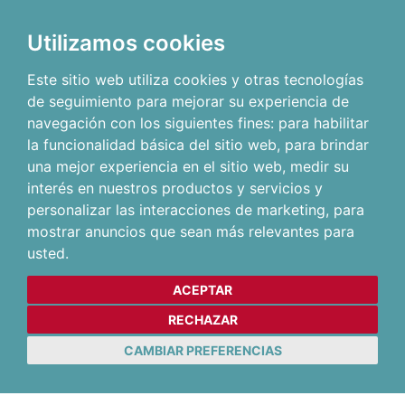
Utilizamos cookies
Este sitio web utiliza cookies y otras tecnologías
de seguimiento para mejorar su experiencia de
navegación con los siguientes fines:
para habilitar
la funcionalidad básica del sitio web
,
para brindar
una mejor experiencia en el sitio web
,
medir su
interés en nuestros productos y servicios y
personalizar las interacciones de marketing
,
para
mostrar anuncios que sean más relevantes para
usted
.
ACEPTAR
RECHAZAR
CAMBIAR PREFERENCIAS