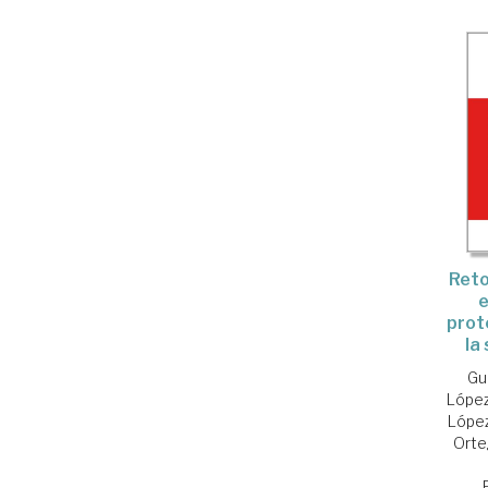
Reto
e
prot
la
Gu
López
López
Orte