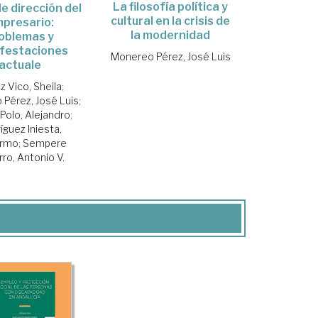
La filosofía política y
e dirección del
cultural en la crisis de
presario:
la modernidad
oblemas y
festaciones
Monereo Pérez, José Luis
actuale
z Vico, Sheila
;
Pérez, José Luis
;
Polo, Alejandro
;
íguez Iniesta,
ermo
;
Sempere
ro, Antonio V.