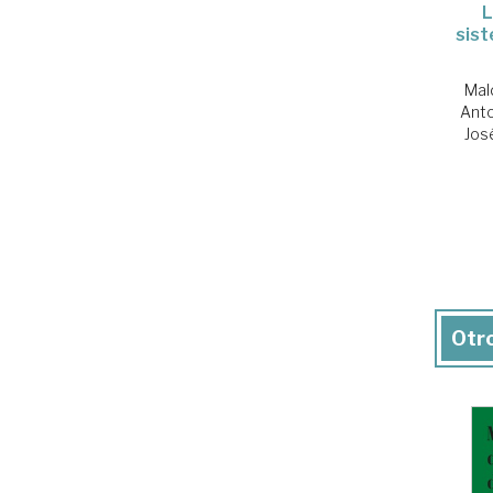
L
sis
Mal
Ant
Jos
Otro