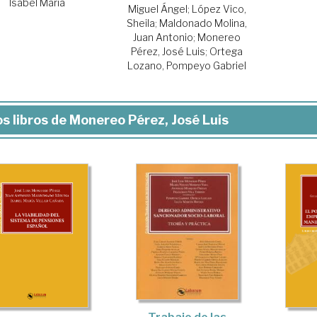
Isabel María
Miguel Ángel
;
López Vico,
Sheila
;
Maldonado Molina,
Juan Antonio
;
Monereo
Pérez, José Luis
;
Ortega
Lozano, Pompeyo Gabriel
s libros de Monereo Pérez, José Luis