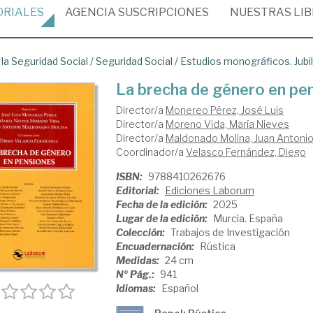
ORIALES
AGENCIA
SUSCRIPCIONES
NUESTRAS
LI
 la Seguridad Social
/
Seguridad Social
/
Estudios monográficos. Jubil
La brecha de género en pe
Director/a
Monereo Pérez, José Luis
Director/a
Moreno Vida, María Nieves
Director/a
Maldonado Molina, Juan Antoni
Coordinador/a
Velasco Fernández, Diego
ISBN:
9788410262676
Editorial:
Ediciones Laborum
Fecha de la edición:
2025
Lugar de la edición:
Murcia. España
Colección:
Trabajos de Investigación
Encuadernación:
Rústica
Medidas:
24 cm
Nº Pág.:
941
Idiomas:
Español