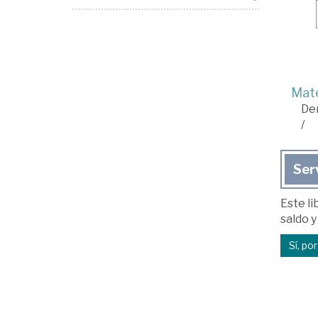
Mate
De
/
Ser
Este li
saldo y
Sí, po