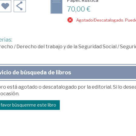
Papel: Rústica
70,00 €
Agotado/Descatalogado. Puede 
rias:
recho
/
Derecho del trabajo y de la Seguridad Social
/
Seguri
vicio de búsqueda de libros
bro está agotado o descatalogado por la editorial. Si lo des
 ocasión.
r favor búsquenme este libro