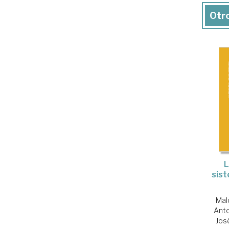
Otro
L
sis
Mal
Ant
Jos