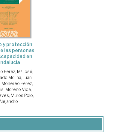
 y protección
de las personas
scapacidad en
ndalucía
o Pérez, Mª José
;
do Molina, Juan
;
Monereo Pérez,
is
;
Moreno Vida,
ieves
;
Muros Polo,
Alejandro