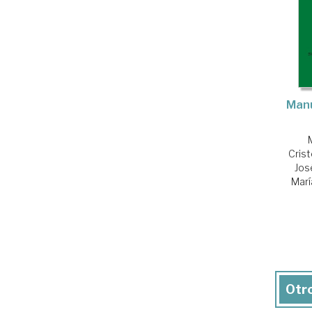
Manu
Cris
Jos
Marí
Otro