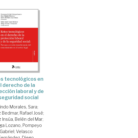
s tecnológicos en
l derecho de la
ección laboral y de
 seguridad social
indo Morales, Sara
;
 Bedmar, Rafael José
;
 Insúa, Belén del Mar
;
ga Lozano, Pompeyo
Gabriel
;
Velasco
Fernández, Diego