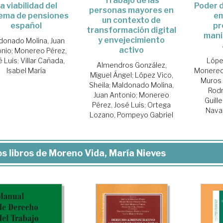
Trabajo de las
Poder d
a viabilidad del
personas mayores en
em
tema de pensiones
un contexto de
pr
español
transformación digital
mani
y envejecimiento
donado Molina, Juan
activo
onio
;
Monereo Pérez,
Lópe
é Luis
;
Villar Cañada,
Almendros González,
Monereo 
Isabel María
Miguel Ángel
;
López Vico,
Muros 
Sheila
;
Maldonado Molina,
Rodr
Juan Antonio
;
Monereo
Guill
Pérez, José Luis
;
Ortega
Navar
Lozano, Pompeyo Gabriel
s libros de Moreno Vida, María Nieves