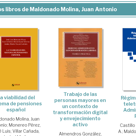
s libros de Maldonado Molina, Juan Antonio
Trabajo de las
a viabilidad del
Régime
personas mayores en
tema de pensiones
telet
un contexto de
español
Admi
transformación digital
y envejecimiento
donado Molina, Juan
activo
onio
;
Monereo Pérez,
Castillo
é Luis
;
Villar Cañada,
A.
;
Maldo
Almendros González,