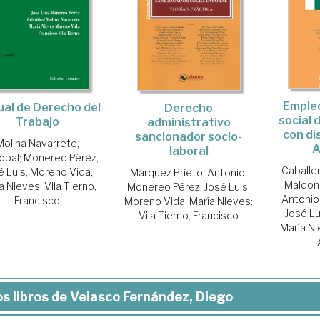
Empleo
al de Derecho del
Derecho
social 
Trabajo
administrativo
con di
sancionador socio-
Molina Navarrete,
A
laboral
tóbal
;
Monereo Pérez,
Caballer
é Luis
;
Moreno Vida,
Márquez Prieto, Antonio
;
Maldona
a Nieves
;
Vila Tierno,
Monereo Pérez, José Luis
;
Antonio
Francisco
Moreno Vida, María Nieves
;
José Lu
Vila Tierno, Francisco
María N
s libros de Velasco Fernández, Diego