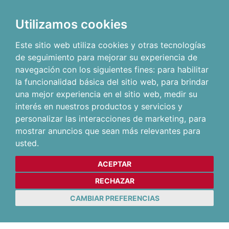
Utilizamos cookies
Este sitio web utiliza cookies y otras tecnologías
de seguimiento para mejorar su experiencia de
navegación con los siguientes fines:
para habilitar
la funcionalidad básica del sitio web
,
para brindar
una mejor experiencia en el sitio web
,
medir su
interés en nuestros productos y servicios y
personalizar las interacciones de marketing
,
para
mostrar anuncios que sean más relevantes para
usted
.
ACEPTAR
RECHAZAR
CAMBIAR PREFERENCIAS