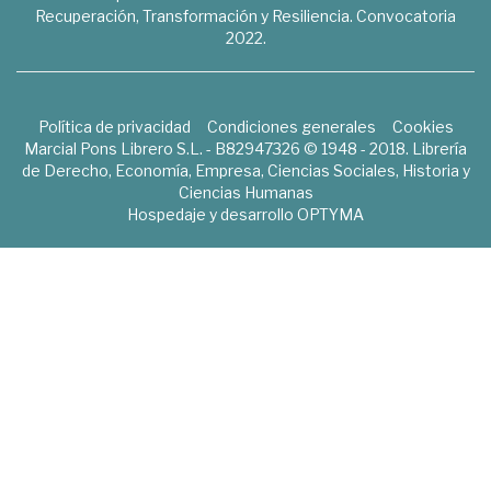
Recuperación, Transformación y Resiliencia. Convocatoria
2022.
Política de privacidad
Condiciones generales
Cookies
Marcial Pons Librero S.L. - B82947326 © 1948 - 2018. Librería
de Derecho, Economía, Empresa, Ciencias Sociales, Historia y
Ciencias Humanas
Hospedaje y desarrollo
OPTYMA