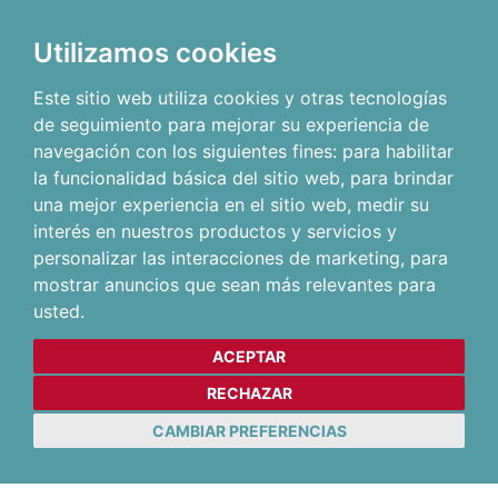
Utilizamos cookies
Este sitio web utiliza cookies y otras tecnologías
de seguimiento para mejorar su experiencia de
navegación con los siguientes fines:
para habilitar
la funcionalidad básica del sitio web
,
para brindar
una mejor experiencia en el sitio web
,
medir su
interés en nuestros productos y servicios y
personalizar las interacciones de marketing
,
para
mostrar anuncios que sean más relevantes para
usted
.
ACEPTAR
RECHAZAR
CAMBIAR PREFERENCIAS