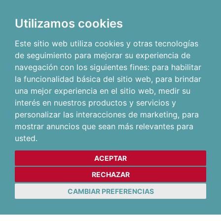
Utilizamos cookies
Este sitio web utiliza cookies y otras tecnologías
de seguimiento para mejorar su experiencia de
navegación con los siguientes fines:
para habilitar
la funcionalidad básica del sitio web
,
para brindar
una mejor experiencia en el sitio web
,
medir su
interés en nuestros productos y servicios y
personalizar las interacciones de marketing
,
para
mostrar anuncios que sean más relevantes para
usted
.
ACEPTAR
RECHAZAR
CAMBIAR PREFERENCIAS