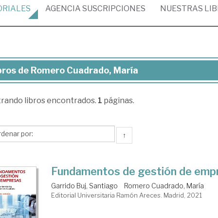
ORIALES
AGENCIA
SUSCRIPCIONES
NUESTRAS
LI
bros de Romero Cuadrado, María
ros
trando
libros encontrados.
1
páginas.
mero
adrado,
ría
↑
Fundamentos de gestión de emp
Garrido Buj, Santiago
Romero Cuadrado, María
Editorial Universitaria Ramón Areces. Madrid, 2021