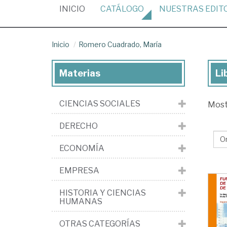
(CURRENT)
INICIO
CATÁLOGO
NUESTRAS
EDIT
Inicio
Romero Cuadrado, María
Materias
Li
Lib
de
CIENCIAS SOCIALES
Mos
Ro
Cu
DERECHO
Ma
ECONOMÍA
EMPRESA
HISTORIA Y CIENCIAS
HUMANAS
OTRAS CATEGORÍAS