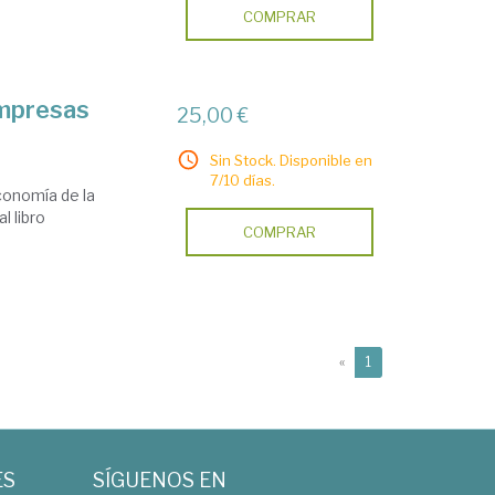
COMPRAR
empresas
25,00 €
Sin Stock. Disponible en
7/10 días.
economía de la
l libro
COMPRAR
(current)
«
1
ES
SÍGUENOS EN