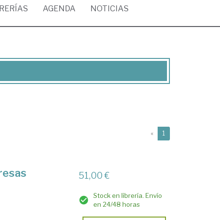
BRERÍAS
AGENDA
NOTICIAS
(current)
«
1
resas
51,00 €
Stock en librería. Envío
en 24/48 horas