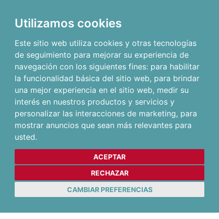
Utilizamos cookies
Este sitio web utiliza cookies y otras tecnologías
de seguimiento para mejorar su experiencia de
navegación con los siguientes fines:
para habilitar
la funcionalidad básica del sitio web
,
para brindar
una mejor experiencia en el sitio web
,
medir su
interés en nuestros productos y servicios y
personalizar las interacciones de marketing
,
para
mostrar anuncios que sean más relevantes para
usted
.
ACEPTAR
RECHAZAR
CAMBIAR PREFERENCIAS