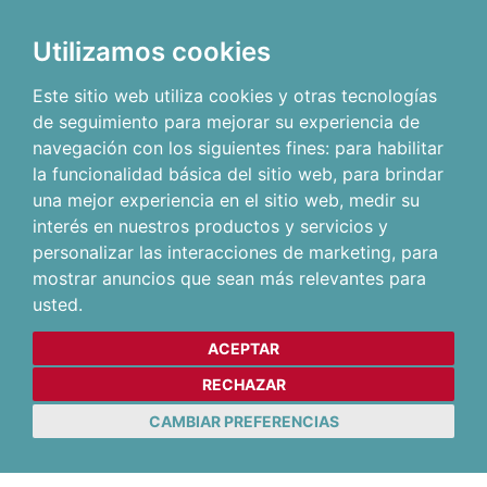
Utilizamos cookies
Este sitio web utiliza cookies y otras tecnologías
de seguimiento para mejorar su experiencia de
navegación con los siguientes fines:
para habilitar
la funcionalidad básica del sitio web
,
para brindar
una mejor experiencia en el sitio web
,
medir su
interés en nuestros productos y servicios y
personalizar las interacciones de marketing
,
para
mostrar anuncios que sean más relevantes para
usted
.
ACEPTAR
RECHAZAR
CAMBIAR PREFERENCIAS