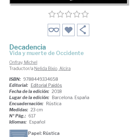
Decadencia
vida y muerte de Occidente
Onfray, Michel
Traductor/a
Nelida Bixio, Alcira
ISBN:
9788449334658
Editorial:
Editorial Paidós
Fecha de la edición:
2018
Lugar de la edición:
Barcelona. España
Encuadernación:
Rústica
Medidas:
23 cm
Nº Pág.:
617
Idiomas:
Español
Papel: Rústica