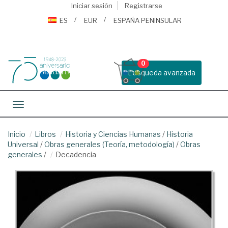
Iniciar sesión
Registrarse
ES
EUR
ESPAÑA PENINSULAR
0
Busqueda avanzada
Toggle navigation
Inicio
Libros
Historia y Ciencias Humanas
/
Historia
Universal
/
Obras generales (Teoría, metodología)
/
Obras
generales
/
Decadencia