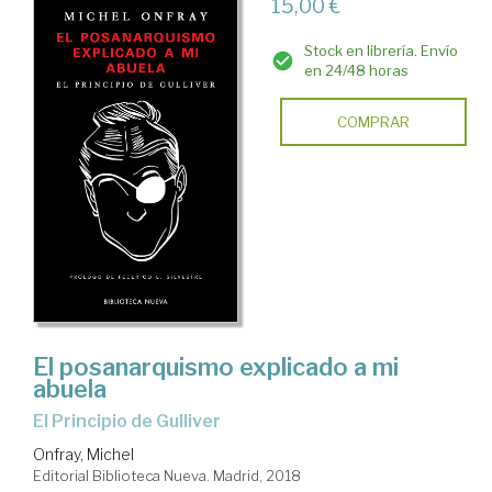
15,00 €
Stock en librería. Envío
en 24/48 horas
COMPRAR
El posanarquismo explicado a mi
abuela
el Principio de Gulliver
Onfray, Michel
Editorial Biblioteca Nueva. Madrid, 2018