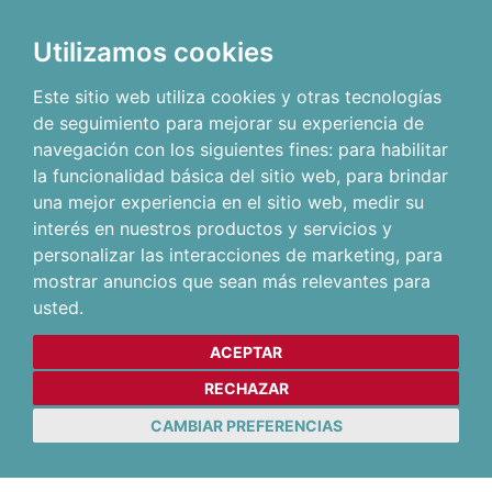
Utilizamos cookies
Este sitio web utiliza cookies y otras tecnologías
de seguimiento para mejorar su experiencia de
navegación con los siguientes fines:
para habilitar
la funcionalidad básica del sitio web
,
para brindar
una mejor experiencia en el sitio web
,
medir su
interés en nuestros productos y servicios y
personalizar las interacciones de marketing
,
para
mostrar anuncios que sean más relevantes para
usted
.
ACEPTAR
RECHAZAR
CAMBIAR PREFERENCIAS