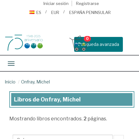
Iniciar sesión
Registrarse
ES
EUR
ESPAÑA PENINSULAR
0
Busqueda avanzada
Toggle navigation
Inicio
Onfray, Michel
Libros de Onfray, Michel
Libros
de
Mostrando
libros encontrados.
2
páginas.
Onfray,
Michel