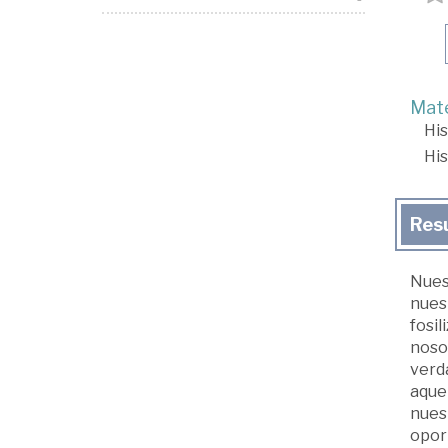
Mate
His
His
Res
Nuest
nuest
fosil
nosot
verda
aquel
nuest
opor