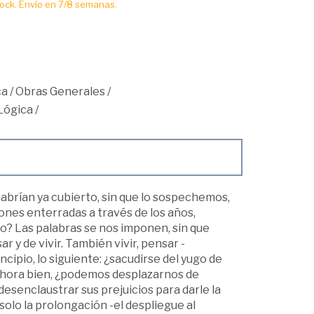
ck. Envío en 7/8 semanas.
ca
/
Obras Generales
/
 Lógica
/
abrían ya cubierto, sin que lo sospechemos,
ones enterradas a través de los años,
o? Las palabras se nos imponen, sin que
y de vivir. También vivir, pensar -
ipio, lo siguiente: ¿sacudirse del yugo de
? Ahora bien, ¿podemos desplazarnos de
esenclaustrar sus prejuicios para darle la
lo la prolongación -el despliegue al