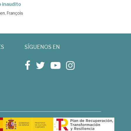
o inaudito
lien, François
ES
SÍGUENOS EN