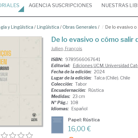
ORIALES
AGENCIA
SUSCRIPCIONES
NUESTRAS
LI
ogía y Lingüística
/
Lingüística
/
Obras Generales
/
De lo evasivo o 
De lo evasivo o cómo salir d
Jullien, François
ISBN:
9789566067641
Editorial:
Ediciones UCM. Universidad Cat
Fecha de la edición:
2024
Lugar de la edición:
Talca (Chile). Chile
Colección:
Tabor
Encuadernación:
Rústica
Medidas:
23 cm
Nº Pág.:
108
Idiomas:
Español
Papel: Rústica
16,00 €