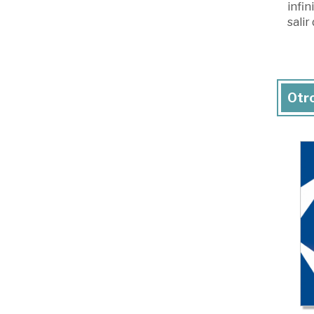
infin
salir
Otro