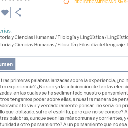
LIBRO IBEROAMERICANO. Sin Sto
rias:
toria y Ciencias Humanas
/
Filología y Lingüística
/
Lingüísti
toria y Ciencias Humanas
/
Filosofía
/
Filosofía del lenguaje.
umen
ras primeras palabras lanzadas sobre la experiencia, ¿no h
ra experiencia? ¿No son ya la culminación de tantas elecci
izadas, en las cuales se ha sedimentado nuestro pensamient
ros tengamos poder sobre ellas, a nuestra manera de pensar 
deramente vivir y verdaderamente pensar- no sería, en princ
lo que, obligado, sufre el espíritu, pero que no se conoce
ras palabras, aunque sean las más comunes y corrientes, y d
tunidad a otro pensamiento? A un pensamiento que no sea so