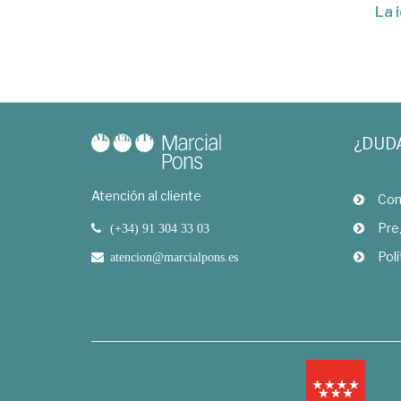
La 
¿DUD
Atención al cliente
Com
Pre
(+34) 91 304 33 03
Polí
atencion@marcialpons.es