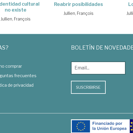
identidad cultural
Reabrir posibilidades
L
no existe
Jullien, François
Jul
Jullien, François
AS?
BOLETÍN DE NOVEDAD
o comprar
guntas frecuentes
tica de privacidad
SUSCRIBIRSE