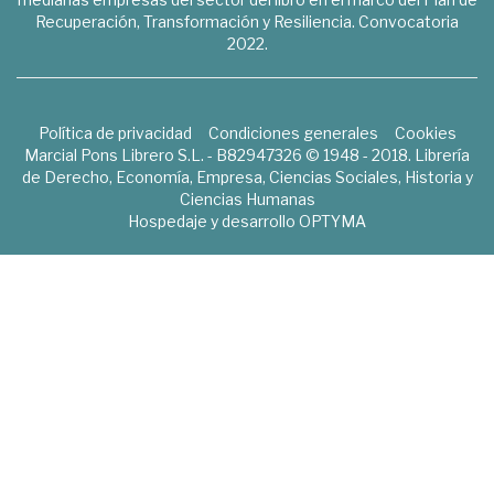
Recuperación, Transformación y Resiliencia. Convocatoria
2022.
Política de privacidad
Condiciones generales
Cookies
Marcial Pons Librero S.L. - B82947326 © 1948 - 2018. Librería
de Derecho, Economía, Empresa, Ciencias Sociales, Historia y
Ciencias Humanas
Hospedaje y desarrollo
OPTYMA