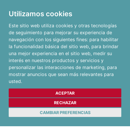
Utilizamos cookies
Este sitio web utiliza cookies y otras tecnologías
de seguimiento para mejorar su experiencia de
navegación con los siguientes fines:
para habilitar
la funcionalidad básica del sitio web
,
para brindar
una mejor experiencia en el sitio web
,
medir su
interés en nuestros productos y servicios y
personalizar las interacciones de marketing
,
para
mostrar anuncios que sean más relevantes para
usted
.
ACEPTAR
RECHAZAR
CAMBIAR PREFERENCIAS