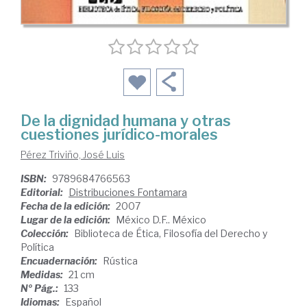
De la dignidad humana y otras
cuestiones jurídico-morales
Pérez Triviño, José Luis
ISBN:
9789684766563
Editorial:
Distribuciones Fontamara
Fecha de la edición:
2007
Lugar de la edición:
México D.F.. México
Colección:
Biblioteca de Ética, Filosofía del Derecho y
Política
Encuadernación:
Rústica
Medidas:
21 cm
Nº Pág.:
133
Idiomas:
Español