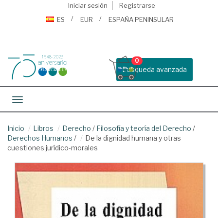
Iniciar sesión
Registrarse
ES
EUR
ESPAÑA PENINSULAR
0
Busqueda avanzada
Toggle navigation
Inicio
Libros
Derecho
/
Filosofía y teoría del Derecho
/
Derechos Humanos
/
De la dignidad humana y otras
cuestiones jurídico-morales