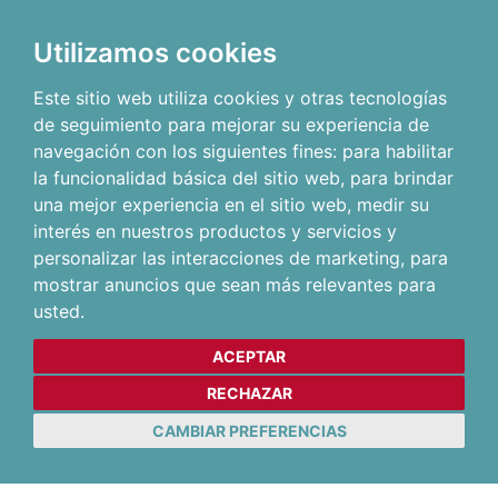
Utilizamos cookies
Este sitio web utiliza cookies y otras tecnologías
de seguimiento para mejorar su experiencia de
navegación con los siguientes fines:
para habilitar
la funcionalidad básica del sitio web
,
para brindar
una mejor experiencia en el sitio web
,
medir su
interés en nuestros productos y servicios y
personalizar las interacciones de marketing
,
para
mostrar anuncios que sean más relevantes para
usted
.
ACEPTAR
RECHAZAR
CAMBIAR PREFERENCIAS