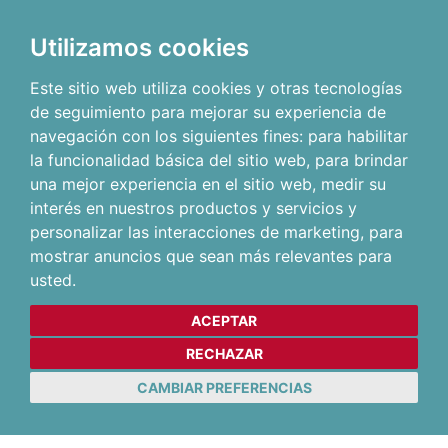
Utilizamos cookies
Este sitio web utiliza cookies y otras tecnologías
de seguimiento para mejorar su experiencia de
navegación con los siguientes fines:
para habilitar
la funcionalidad básica del sitio web
,
para brindar
una mejor experiencia en el sitio web
,
medir su
interés en nuestros productos y servicios y
personalizar las interacciones de marketing
,
para
mostrar anuncios que sean más relevantes para
usted
.
ACEPTAR
RECHAZAR
CAMBIAR PREFERENCIAS