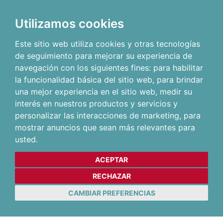
Utilizamos cookies
Este sitio web utiliza cookies y otras tecnologías
de seguimiento para mejorar su experiencia de
navegación con los siguientes fines:
para habilitar
la funcionalidad básica del sitio web
,
para brindar
una mejor experiencia en el sitio web
,
medir su
interés en nuestros productos y servicios y
personalizar las interacciones de marketing
,
para
mostrar anuncios que sean más relevantes para
usted
.
ACEPTAR
RECHAZAR
CAMBIAR PREFERENCIAS