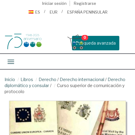
Iniciar sesión
Registrarse
ES
EUR
ESPAÑA PENINSULAR
0
Busqueda avanzada
Toggle navigation
Inicio
Libros
Derecho
/
Derecho internacional
/
Derecho
diplomático y consular
/
Curso superior de comunicación y
protocolo