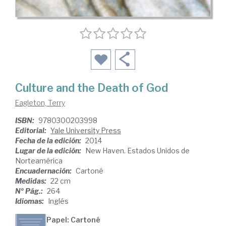
Culture and the Death of God
Eagleton, Terry
ISBN:
9780300203998
Editorial:
Yale University Press
Fecha de la edición:
2014
Lugar de la edición:
New Haven. Estados Unidos de
Norteamérica
Encuadernación:
Cartoné
Medidas:
22 cm
Nº Pág.:
264
Idiomas:
Inglés
Papel: Cartoné