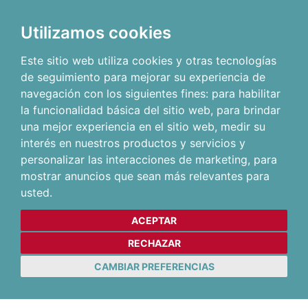
Utilizamos cookies
Este sitio web utiliza cookies y otras tecnologías
de seguimiento para mejorar su experiencia de
navegación con los siguientes fines:
para habilitar
la funcionalidad básica del sitio web
,
para brindar
una mejor experiencia en el sitio web
,
medir su
interés en nuestros productos y servicios y
personalizar las interacciones de marketing
,
para
mostrar anuncios que sean más relevantes para
usted
.
ACEPTAR
RECHAZAR
CAMBIAR PREFERENCIAS