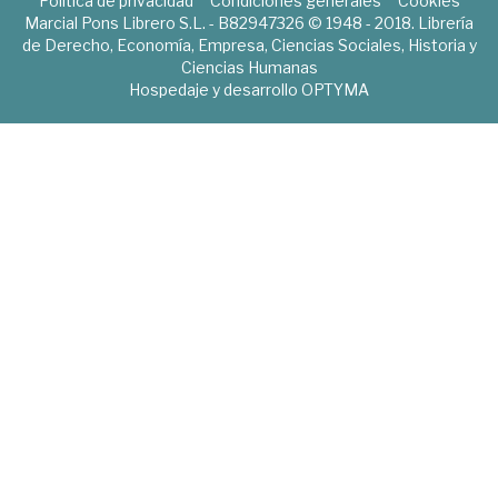
Política de privacidad
Condiciones generales
Cookies
Marcial Pons Librero S.L. - B82947326 © 1948 - 2018. Librería
de Derecho, Economía, Empresa, Ciencias Sociales, Historia y
Ciencias Humanas
Hospedaje y desarrollo
OPTYMA