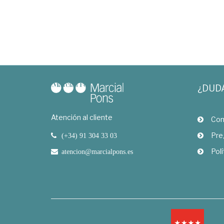
¿DUD
Atención al cliente
Com
Pre
(+34) 91 304 33 03
Polí
atencion@marcialpons.es