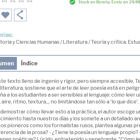
Stock en librería. Envío en 24/4
rias:
toria y Ciencias Humanas
/
Literatura
/
Teoría y crítica. Est
umen
Índice
te texto lleno de ingenio y rigor, pero siempre accesible, T
 literatura, sostiene que el arte de leer poesía está en peligr
a a los estudiantes a ser sensibles al lenguaje: cómo leer
 aire, ritmo, textura..., no limitándose tan sólo a 'lo que dice'.
demostrar cómo llevar esto a la práctica, el autor escoge 
imiento hasta nuestros días y los somete a un detallado análi
cos pioneros como los formalistas rusos, plantea algunas pre
iferencia de la prosa? - ¿Tiene la poesía un lenguaje prop
enes poéticas? Lúcido, entretenido y penetrante, "Cómo le