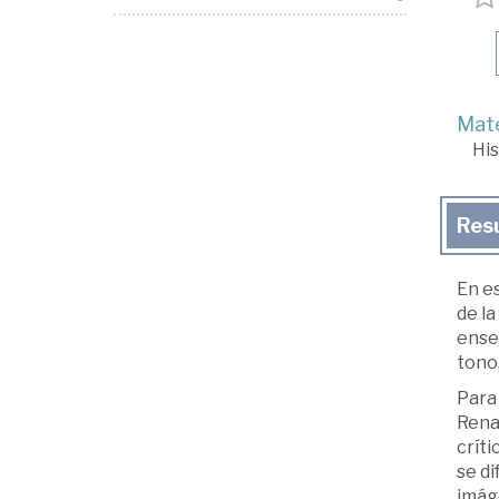
Mate
His
Res
En es
de la
enseñ
tono,
Para 
Renac
críti
se d
imág