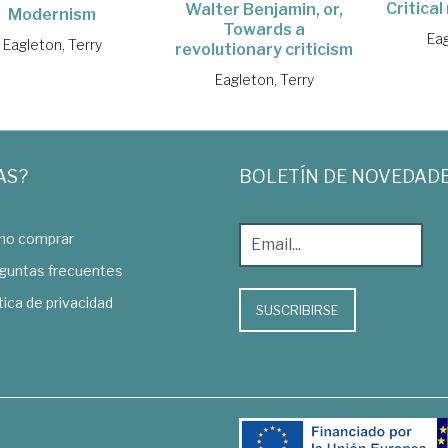
Critical
Walter Benjamin, or,
Modernism
Towards a
Eag
Eagleton, Terry
revolutionary criticism
Eagleton, Terry
AS?
BOLETÍN DE NOVEDAD
o comprar
guntas frecuentes
tica de privacidad
SUSCRIBIRSE