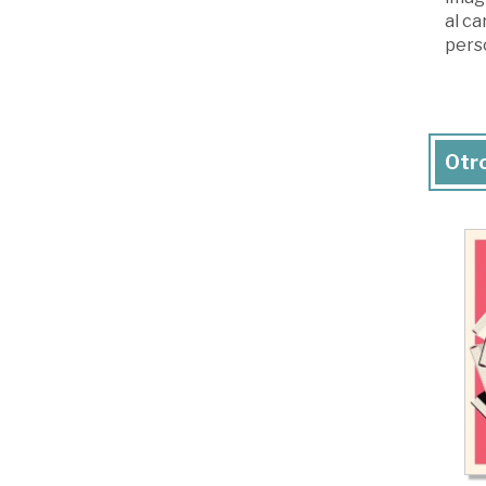
al ca
perso
Otro