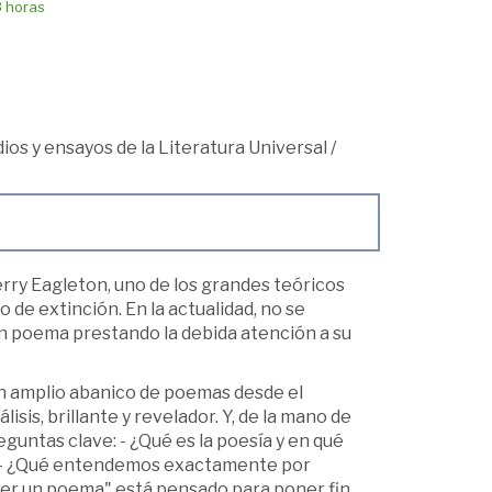
8 horas
udios y ensayos de la Literatura Universal
/
erry Eagleton, uno de los grandes teóricos
o de extinción. En la actualidad, no se
 un poema prestando la debida atención a su
un amplio abanico de poemas desde el
sis, brillante y revelador. Y, de la mano de
guntas clave: - ¿Qué es la poesía y en qué
io? - ¿Qué entendemos exactamente por
er un poema" está pensado para poner fin