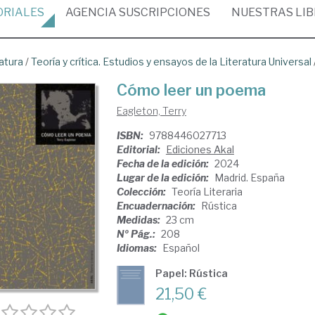
ORIALES
AGENCIA
SUSCRIPCIONES
NUESTRAS
LI
atura
/
Teoría y crítica. Estudios y ensayos de la Literatura Universal
Cómo leer un poema
Eagleton, Terry
ISBN:
9788446027713
Editorial:
Ediciones Akal
Fecha de la edición:
2024
Lugar de la edición:
Madrid. España
Colección:
Teoría Literaria
Encuadernación:
Rústica
Medidas:
23 cm
Nº Pág.:
208
Idiomas:
Español
Papel: Rústica
21,50 €