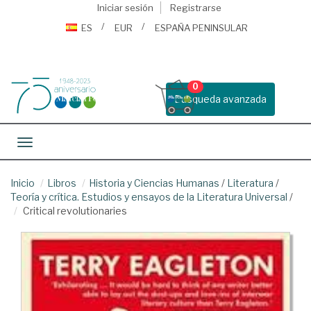
Iniciar sesión
Registrarse
ES
EUR
ESPAÑA PENINSULAR
0
Busqueda avanzada
Toggle navigation
Inicio
Libros
Historia y Ciencias Humanas
/
Literatura
/
Teoría y crítica. Estudios y ensayos de la Literatura Universal
/
Critical revolutionaries