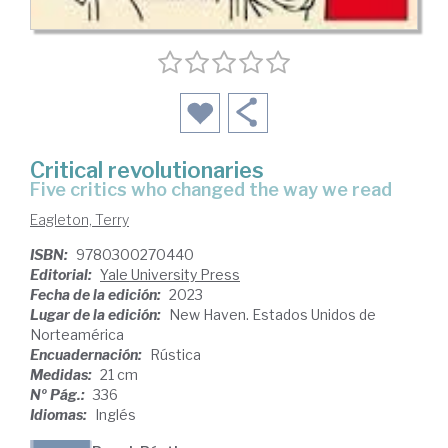
Critical revolutionaries
five critics who changed the way we read
Eagleton, Terry
ISBN:
9780300270440
Editorial:
Yale University Press
Fecha de la edición:
2023
Lugar de la edición:
New Haven. Estados Unidos de
Norteamérica
Encuadernación:
Rústica
Medidas:
21 cm
Nº Pág.:
336
Idiomas:
Inglés