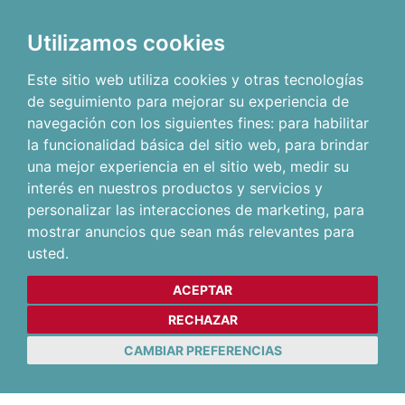
Utilizamos cookies
Este sitio web utiliza cookies y otras tecnologías
de seguimiento para mejorar su experiencia de
navegación con los siguientes fines:
para habilitar
la funcionalidad básica del sitio web
,
para brindar
una mejor experiencia en el sitio web
,
medir su
interés en nuestros productos y servicios y
personalizar las interacciones de marketing
,
para
mostrar anuncios que sean más relevantes para
usted
.
ACEPTAR
RECHAZAR
CAMBIAR PREFERENCIAS