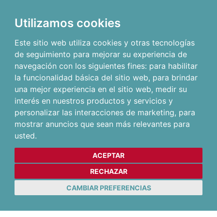
Utilizamos cookies
Este sitio web utiliza cookies y otras tecnologías
de seguimiento para mejorar su experiencia de
navegación con los siguientes fines:
para habilitar
la funcionalidad básica del sitio web
,
para brindar
una mejor experiencia en el sitio web
,
medir su
interés en nuestros productos y servicios y
personalizar las interacciones de marketing
,
para
mostrar anuncios que sean más relevantes para
usted
.
ACEPTAR
RECHAZAR
CAMBIAR PREFERENCIAS