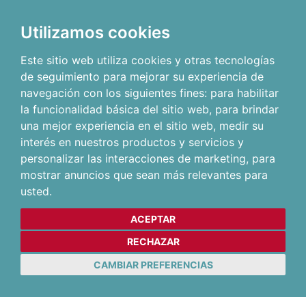
Utilizamos cookies
Este sitio web utiliza cookies y otras tecnologías
de seguimiento para mejorar su experiencia de
navegación con los siguientes fines:
para habilitar
la funcionalidad básica del sitio web
,
para brindar
una mejor experiencia en el sitio web
,
medir su
interés en nuestros productos y servicios y
personalizar las interacciones de marketing
,
para
mostrar anuncios que sean más relevantes para
usted
.
ACEPTAR
RECHAZAR
CAMBIAR PREFERENCIAS