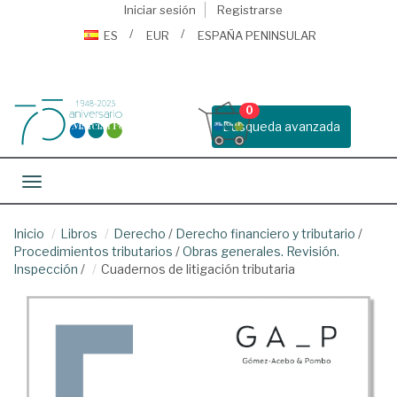
Iniciar sesión
Registrarse
ES
EUR
ESPAÑA PENINSULAR
0
Busqueda avanzada
Toggle navigation
Inicio
Libros
Derecho
/
Derecho financiero y tributario
/
Procedimientos tributarios
/
Obras generales. Revisión.
Inspección
/
Cuadernos de litigación tributaria