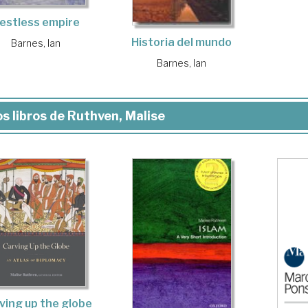
estless empire
Historia del mundo
Barnes, Ian
Barnes, Ian
s libros de Ruthven, Malise
ving up the globe