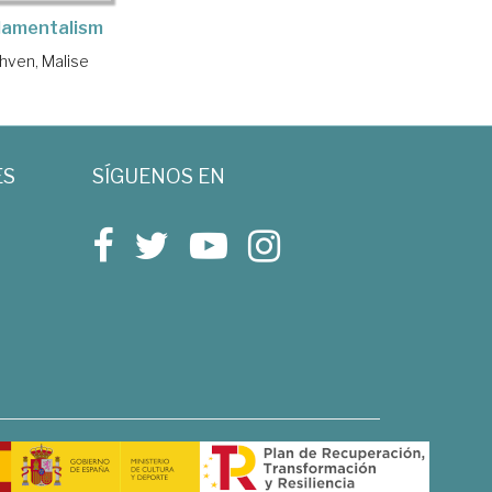
damentalism
hven, Malise
ES
SÍGUENOS EN