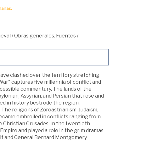
manas.
ieval
/
Obras generales. Fuentes
/
ave clashed over the territory stretching
ar" captures five millennia of conflict and
accessible commentary. The lands of the
lonian, Assyrian, and Persian that rose and
ed in history bestrode the region:
The religions of Zoroastrianism, Judaism,
became embroiled in conflicts ranging from
Christian Crusades. In the twentieth
Empire and played a role in the grim dramas
volt and General Bernard Montgomery