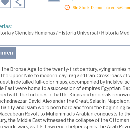
Sin Stock. Disponible en 5/6 se
rias:
toria y Ciencias Humanas
/
Historia Universal
/
Historia Med
umen
 the Bronze Age to the twenty-first century, vying armies h
the Upper Nile to modern-day Iraq and Iran. Crossroads of W
est in detailed full-color maps, accompanied by incisive, 
e East were home to a succession of empires Egyptian, Baby
ned with the fortunes of battle. Kings and generals renown
hadnezzar, David, Alexander the Great, Saladin, Napoleon. 
stianity, and Islam were born here and from the beginning 
Maccabean Revolt to Muhammad s Arabian conquests to the 
ry, the Middle East witnessed the collapse of the Ottoman 
wo world wars, as T. E. Lawrence helped spark the Arab Re