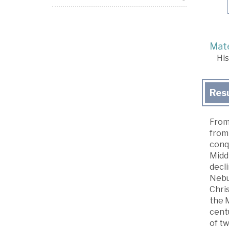
Mate
His
Res
From
from 
conqu
Middl
decli
Nebuc
Chri
the 
centu
of t