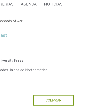
BRERÍAS
AGENDA
NOTICIAS
ssroads of war
East
niversity Press
tados Unidos de Norteamérica
COMPRAR