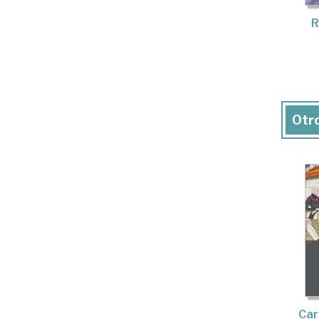
R
Otro
Car