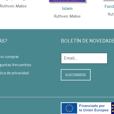
Ruthven, Malise
Fun
Islam
Rut
Ruthven, Malise
AS?
BOLETÍN DE NOVEDAD
o comprar
guntas frecuentes
tica de privacidad
SUSCRIBIRSE