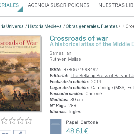
ORIALES
AGENCIA
SUSCRIPCIONES
NUESTRAS
LI
ria Universal
/
Historia Medieval
/
Obras generales. Fuentes
/
Cro
Crossroads of war
a historical atlas of the Middle 
Barnes, Ian
Ruthven, Malise
ISBN:
9780674598492
Editorial:
The Belknap Press of Harvard U
Fecha de la edición:
2014
Lugar de la edición:
Cambridge (MSS). Es
Encuadernación:
Cartoné
Medidas:
30 cm
Nº Pág.:
288
Idiomas:
Inglés
Papel: Cartoné
48,61 €