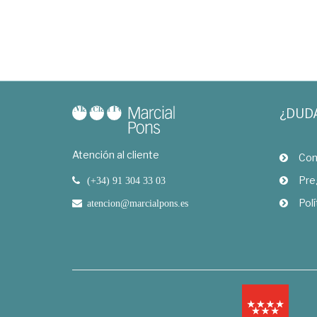
¿DUD
Atención al cliente
Com
Pre
(+34) 91 304 33 03
Polí
atencion@marcialpons.es