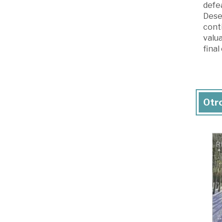
defe
Deser
conti
valua
final
Otro