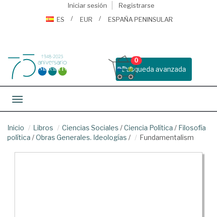
Iniciar sesión
Registrarse
ES
EUR
ESPAÑA PENINSULAR
0
Busqueda avanzada
Toggle navigation
Inicio
Libros
Ciencias Sociales
/
Ciencia Política
/
Filosofía
política
/
Obras Generales. Ideologías
/
Fundamentalism