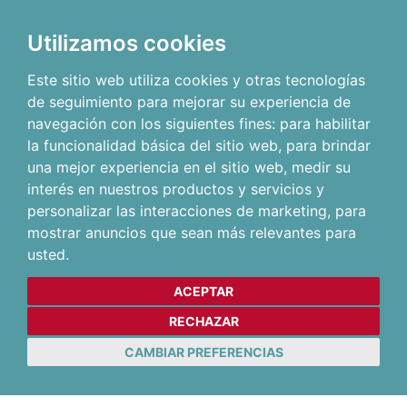
Utilizamos cookies
Este sitio web utiliza cookies y otras tecnologías
de seguimiento para mejorar su experiencia de
navegación con los siguientes fines:
para habilitar
la funcionalidad básica del sitio web
,
para brindar
una mejor experiencia en el sitio web
,
medir su
interés en nuestros productos y servicios y
personalizar las interacciones de marketing
,
para
mostrar anuncios que sean más relevantes para
usted
.
ACEPTAR
RECHAZAR
CAMBIAR PREFERENCIAS