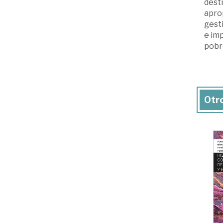
dest
aprop
gesti
e imp
pobre
Otro