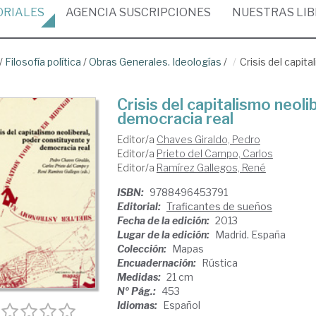
ORIALES
AGENCIA
SUSCRIPCIONES
NUESTRAS
LI
/
Filosofía política
/
Obras Generales. Ideologías
/
Crisis del capit
Crisis del capitalismo neoli
democracia real
Editor/a
Chaves Giraldo, Pedro
Editor/a
Prieto del Campo, Carlos
Editor/a
Ramírez Gallegos, René
ISBN:
9788496453791
Editorial:
Traficantes de sueños
Fecha de la edición:
2013
Lugar de la edición:
Madrid. España
Colección:
Mapas
Encuadernación:
Rústica
Medidas:
21 cm
Nº Pág.:
453
Idiomas:
Español