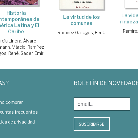
Historia
La vid
La virtud de los
ntemporánea de
riqueza
comunes
érica Latina y El
Ramíre
Caribe
Ramírez Gallegos, René
rcía Linera, Álvaro
;
ann, Márcio
;
Ramírez
gos, René
;
Sader, Emir
AS?
BOLETÍN DE NOVEDAD
o comprar
guntas frecuentes
tica de privacidad
SUSCRIBIRSE