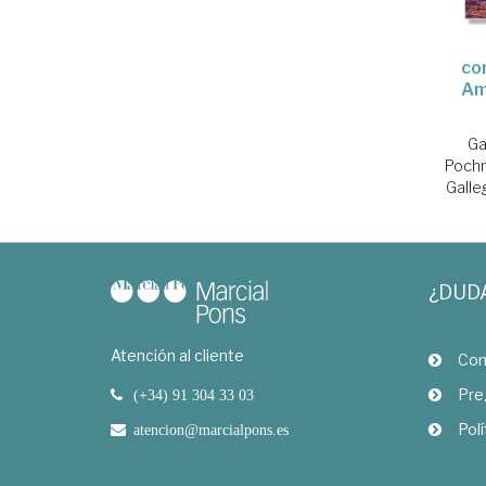
co
Am
Ga
Pochm
Galle
¿DUD
Atención al cliente
Com
Pre
(+34) 91 304 33 03
Polí
atencion@marcialpons.es