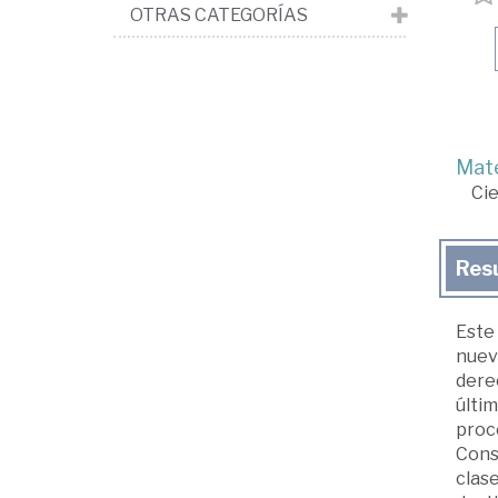
OTRAS CATEGORÍAS
Mate
Cie
Res
Este 
nuevo
dere
últim
proc
Const
clase