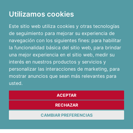
Utilizamos cookies
Este sitio web utiliza cookies y otras tecnologías
de seguimiento para mejorar su experiencia de
navegación con los siguientes fines:
para habilitar
la funcionalidad básica del sitio web
,
para brindar
una mejor experiencia en el sitio web
,
medir su
interés en nuestros productos y servicios y
personalizar las interacciones de marketing
,
para
mostrar anuncios que sean más relevantes para
usted
.
ACEPTAR
RECHAZAR
CAMBIAR PREFERENCIAS