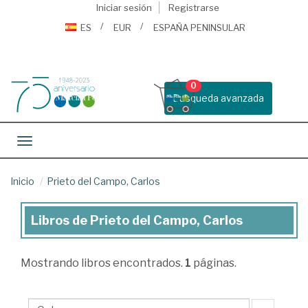
Iniciar sesión
Registrarse
ES
EUR
ESPAÑA PENINSULAR
0
Busqueda avanzada
Toggle navigation
Inicio
Prieto del Campo, Carlos
Libros de Prieto del Campo, Carlos
Libros
de
Mostrando
libros encontrados.
1
páginas.
Prieto
del