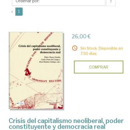
Campo,
↑
Carlos
(current)
«
1
26,00 €
Sin Stock. Disponible en
7/10 días.
COMPRAR
Crisis del capitalismo neoliberal, poder
constituyente y democracia real