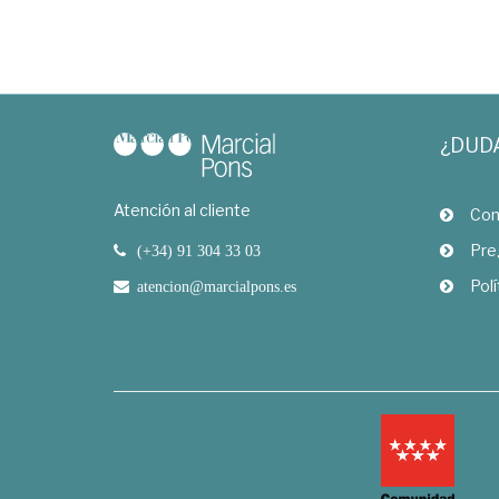
¿DUD
Atención al cliente
Com
Pre
(+34) 91 304 33 03
Polí
atencion@marcialpons.es