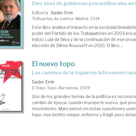
diez años de gobiernos posneoliberales en 
Editor/a .
Sader, Emir
Traficantes de sueños. Madrid, 2014
Este libro analiza el impacto en la sociedad brasileña
poder del Partido de los Trabajadores en 2003 enc
Inácio Lula da Silva y de la continuación de ese proy
elección de Dilma Rousseff en 2010. El libro ...
El nuevo topo
los caminos de la izquierda latinoamerican
Sader, Emir
El Viejo Topo. Barcelona, 2009
Uno de los grandes temas de la política es reconoc
cambio de época, cuando irrumpe lo nuevo, qué pr
movimiento. Marx pensó en estas cuestiones usand
topo: ese bichito miope, enfermo y frágil, pero dotad