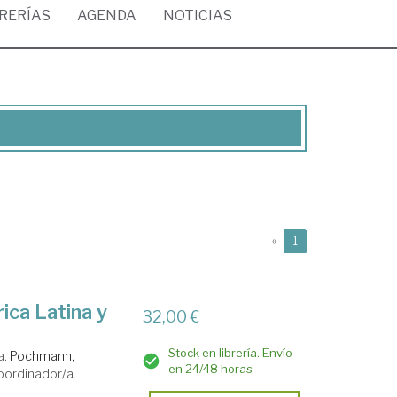
BRERÍAS
AGENDA
NOTICIAS
(current)
«
1
ca Latina y
32,00 €
Stock en librería. Envío
a.
Pochmann,
en 24/48 horas
oordinador/a.