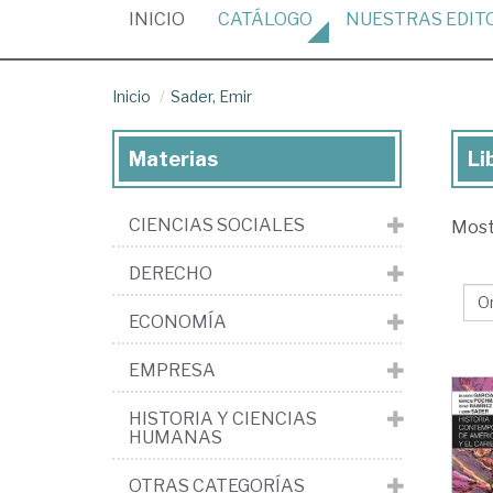
(CURRENT)
INICIO
CATÁLOGO
NUESTRAS
EDIT
Inicio
Sader, Emir
Materias
Li
Lib
de
CIENCIAS SOCIALES
Mos
Sad
Em
DERECHO
ECONOMÍA
EMPRESA
HISTORIA Y CIENCIAS
HUMANAS
OTRAS CATEGORÍAS