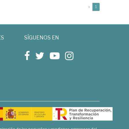
(current)
«
1
ES
SÍGUENOS EN