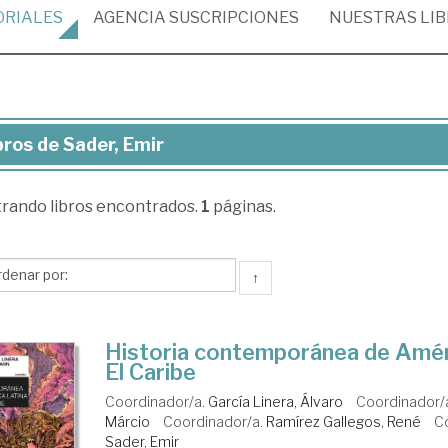
ORIALES
AGENCIA
SUSCRIPCIONES
NUESTRAS
LI
bros de Sader, Emir
ros
trando
libros encontrados.
1
páginas.
er,
ir
↑
Historia contemporánea de Améri
El Caribe
Coordinador/a.
García Linera, Álvaro
Coordinador/
Márcio
Coordinador/a.
Ramírez Gallegos, René
C
Sader, Emir