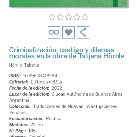
Criminalización, castigo y dilemas
morales en la obra de Tatjana Hörnle
Hörnle, Tajtana
ISBN:
9789878418384
Editorial:
Editores del Sur
Fecha de la edición:
2022
Lugar de la edición:
Ciudad Autónoma de Buenos Aires.
Argentina
Colección:
Traducciones de Nuevas Investigaciones
Penales
Encuadernación:
Rústica
Medidas:
22 cm
Nº Pág.:
185
Idiomas:
Español