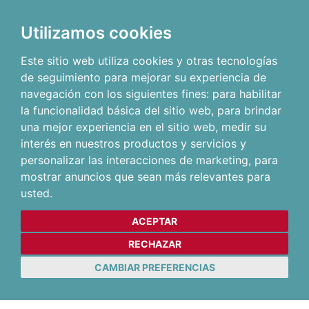
Utilizamos cookies
Este sitio web utiliza cookies y otras tecnologías
de seguimiento para mejorar su experiencia de
navegación con los siguientes fines:
para habilitar
la funcionalidad básica del sitio web
,
para brindar
una mejor experiencia en el sitio web
,
medir su
interés en nuestros productos y servicios y
personalizar las interacciones de marketing
,
para
mostrar anuncios que sean más relevantes para
usted
.
ACEPTAR
RECHAZAR
CAMBIAR PREFERENCIAS