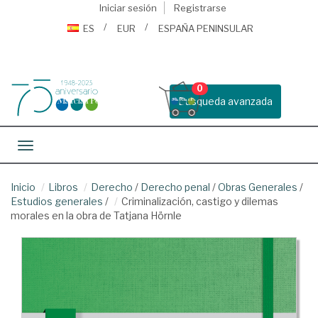
Iniciar sesión
Registrarse
ES
EUR
ESPAÑA PENINSULAR
0
Busqueda avanzada
Toggle navigation
Inicio
Libros
Derecho
/
Derecho penal
/
Obras Generales
/
Estudios generales
/
Criminalización, castigo y dilemas
morales en la obra de Tatjana Hörnle