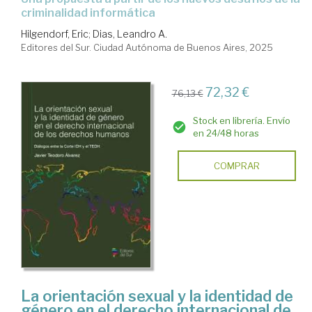
criminalidad informática
Hilgendorf, Eric
;
Dias, Leandro A.
Editores del Sur. Ciudad Autónoma de Buenos Aires, 2025
72,32 €
76,13 €
Stock en librería. Envío
en 24/48 horas
COMPRAR
La orientación sexual y la identidad de
género en el derecho internacional de