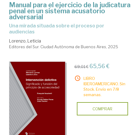
Manual para el ejercicio de la judicatura
penal en un sistema acusatorio
adversarial
Una mirada situada sobre el proceso por
audiencias
Lorenzo, Leticia
Editores del Sur. Ciudad Autónoma de Buenos Aires, 2025
65,56 €
69,01 €
LIBRO
IBEROAMERICANO. Sin
Stock. Envío en 7/8
semanas.
COMPRAR