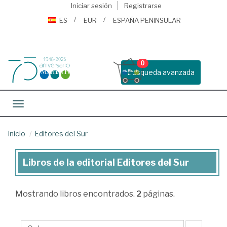
Iniciar sesión
Registrarse
ES
EUR
ESPAÑA PENINSULAR
0
Busqueda avanzada
Toggle navigation
Inicio
Editores del Sur
Libros de la editorial Editores del Sur
Libros
de
Mostrando
libros encontrados.
2
páginas.
la
editorial