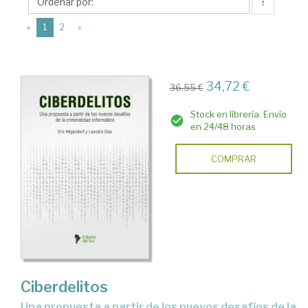
Editores
↑
del
(current)
«
1
2
»
Sur
34,72 €
36,55 €
Stock en librería. Envío
en 24/48 horas
COMPRAR
Ciberdelitos
Una propuesta a partir de los nuevos desafíos de la