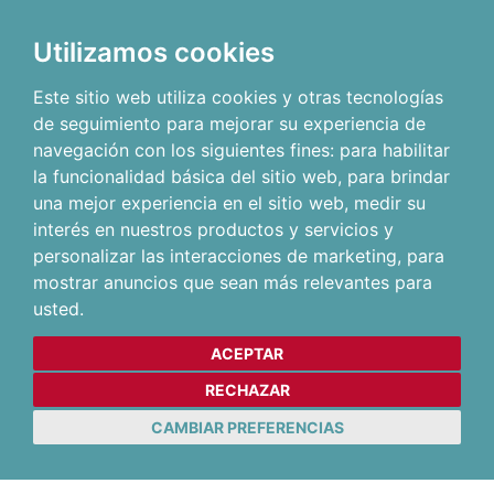
Utilizamos cookies
Este sitio web utiliza cookies y otras tecnologías
de seguimiento para mejorar su experiencia de
navegación con los siguientes fines:
para habilitar
la funcionalidad básica del sitio web
,
para brindar
una mejor experiencia en el sitio web
,
medir su
interés en nuestros productos y servicios y
personalizar las interacciones de marketing
,
para
mostrar anuncios que sean más relevantes para
usted
.
ACEPTAR
RECHAZAR
CAMBIAR PREFERENCIAS