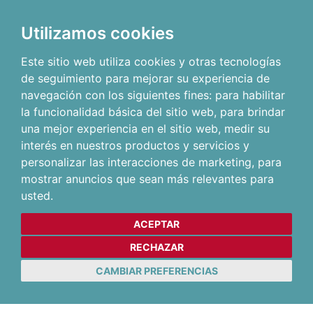
Utilizamos cookies
Este sitio web utiliza cookies y otras tecnologías
de seguimiento para mejorar su experiencia de
navegación con los siguientes fines:
para habilitar
la funcionalidad básica del sitio web
,
para brindar
una mejor experiencia en el sitio web
,
medir su
interés en nuestros productos y servicios y
personalizar las interacciones de marketing
,
para
mostrar anuncios que sean más relevantes para
usted
.
ACEPTAR
RECHAZAR
CAMBIAR PREFERENCIAS