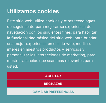
Utilizamos cookies
Este sitio web utiliza cookies y otras tecnologías
de seguimiento para mejorar su experiencia de
navegación con los siguientes fines:
para habilitar
la funcionalidad básica del sitio web
,
para brindar
una mejor experiencia en el sitio web
,
medir su
interés en nuestros productos y servicios y
personalizar las interacciones de marketing
,
para
mostrar anuncios que sean más relevantes para
usted
.
ACEPTAR
RECHAZAR
CAMBIAR PREFERENCIAS