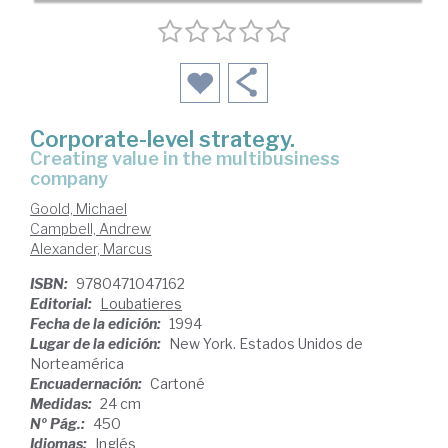
Corporate-level strategy.
Creating value in the multibusiness
company
Goold, Michael
Campbell, Andrew
Alexander, Marcus
ISBN:
9780471047162
Editorial:
Loubatieres
Fecha de la edición:
1994
Lugar de la edición:
New York. Estados Unidos de
Norteamérica
Encuadernación:
Cartoné
Medidas:
24 cm
Nº Pág.:
450
Idiomas:
Inglés