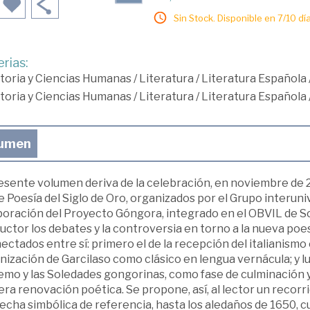
Sin Stock. Disponible en 7/10 día
rias:
toria y Ciencias Humanas
/
Literatura
/
Literatura Española
toria y Ciencias Humanas
/
Literatura
/
Literatura Española
umen
resente volumen deriva de la celebración, en noviembre de 2
 Poesía del Siglo de Oro, organizados por el Grupo interuni
boración del Proyecto Góngora, integrado en el OBVIL de Sor
uctor los debates y la controversia en torno a la nueva po
ectados entre sí: primero el de la recepción del italianismo 
ización de Garcilaso como clásico en lengua vernácula; y lu
femo y las Soledades gongorinas, como fase de culminación 
ra renovación poética. Se propone, así, al lector un recorr
echa simbólica de referencia, hasta los aledaños de 1650, 