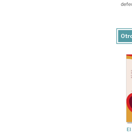
defe
Otro
El