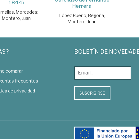
1844)
Herrera
mellas, Mercedes
;
López Bueno, Begoña
;
Montero, Juan
Montero, Juan
AS?
BOLETÍN DE NOVEDAD
o comprar
guntas frecuentes
tica de privacidad
SUSCRIBIRSE