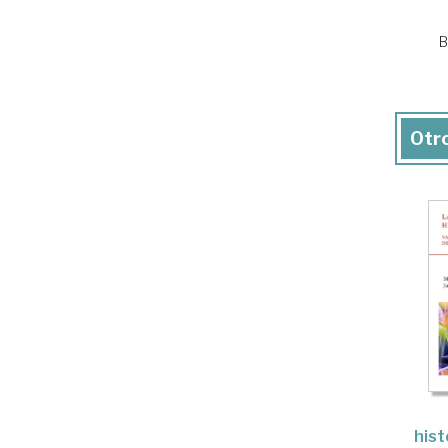
B
Otro
hist