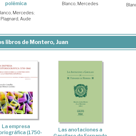
polémica
Blanco, Mercedes
Blan
lanco, Mercedes
;
Plagnard, Aude
s libros de Montero, Juan
La empresa
Las anotaciones a
oriográfica (1750-
Garcilaso de Fernando