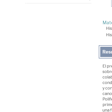
Mate
His
His
Res
El p
sobre
cola
cond
y con
canon
Poli
prime
una f