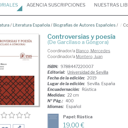
ORIALES
AGENCIA
SUSCRIPCIONES
NUESTRAS
LI
atura
/
Literatura Española
/
Biografías de Autores Españoles
/
Co
Controversias y poesía
(de Garcilaso a Góngora)
Coordinador/a
Blanco, Mercedes
Coordinador/a
Montero, Juan
ISBN:
9788447220007
Editorial:
Universidad de Sevilla
Fecha de la edición:
2019
Lugar de la edición:
Sevilla. España
Encuadernación:
Rústica
Medidas:
22 cm
Nº Pág.:
400
Idiomas:
Español
Papel: Rústica
19,00 €