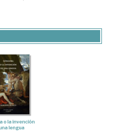
 o la invención
una lengua