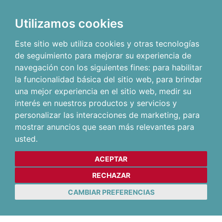
Utilizamos cookies
Este sitio web utiliza cookies y otras tecnologías
de seguimiento para mejorar su experiencia de
navegación con los siguientes fines:
para habilitar
la funcionalidad básica del sitio web
,
para brindar
una mejor experiencia en el sitio web
,
medir su
interés en nuestros productos y servicios y
personalizar las interacciones de marketing
,
para
mostrar anuncios que sean más relevantes para
usted
.
ACEPTAR
RECHAZAR
CAMBIAR PREFERENCIAS