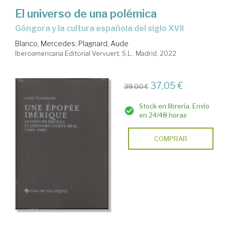
El universo de una polémica
Góngora y la cultura española del siglo XVII
Blanco, Mercedes
;
Plagnard, Aude
Iberoamericana Editorial Vervuert, S.L.. Madrid, 2022
37,05 €
39,00 €
Stock en librería. Envío
en 24/48 horas
COMPRAR