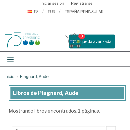
Iniciar sesión
Registrarse
ES
EUR
ESPAÑA PENINSULAR
0
Busqueda avanzada
Toggle navigation
Inicio
Plagnard, Aude
Libros de Plagnard, Aude
Libros
de
Mostrando
libros encontrados.
1
páginas.
Plagnard,
Aude