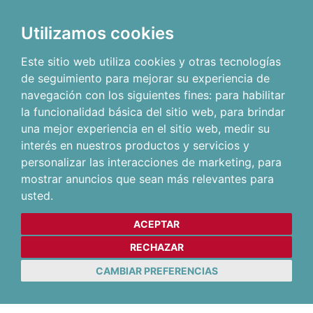
Utilizamos cookies
Este sitio web utiliza cookies y otras tecnologías
de seguimiento para mejorar su experiencia de
navegación con los siguientes fines:
para habilitar
la funcionalidad básica del sitio web
,
para brindar
una mejor experiencia en el sitio web
,
medir su
interés en nuestros productos y servicios y
personalizar las interacciones de marketing
,
para
mostrar anuncios que sean más relevantes para
usted
.
ACEPTAR
RECHAZAR
CAMBIAR PREFERENCIAS