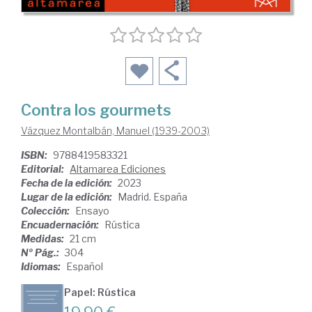
Contra los gourmets
Vázquez Montalbán, Manuel (1939-2003)
ISBN:
9788419583321
Editorial:
Altamarea Ediciones
Fecha de la edición:
2023
Lugar de la edición:
Madrid. España
Colección:
Ensayo
Encuadernación:
Rústica
Medidas:
21 cm
Nº Pág.:
304
Idiomas:
Español
Papel: Rústica