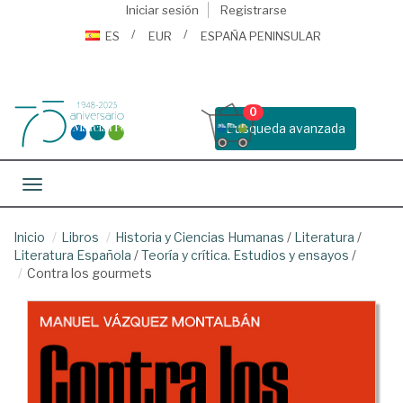
Iniciar sesión
Registrarse
ES
EUR
ESPAÑA PENINSULAR
0
Busqueda avanzada
Toggle navigation
Inicio
Libros
Historia y Ciencias Humanas
/
Literatura
/
Literatura Española
/
Teoría y crítica. Estudios y ensayos
/
Contra los gourmets