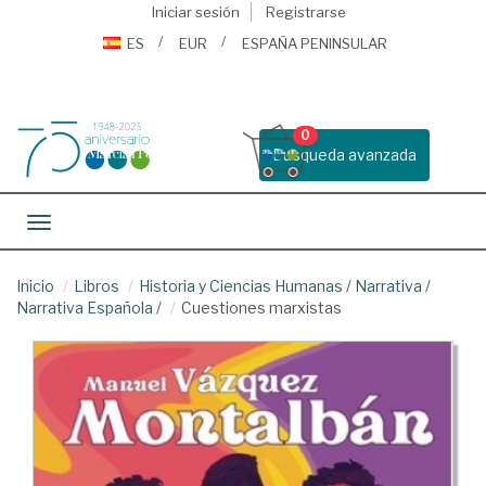
Iniciar sesión
Registrarse
ES
EUR
ESPAÑA PENINSULAR
0
Busqueda avanzada
Toggle navigation
Inicio
Libros
Historia y Ciencias Humanas
/
Narrativa
/
Narrativa Española
/
Cuestiones marxistas