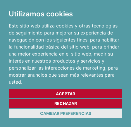
Utilizamos cookies
Este sitio web utiliza cookies y otras tecnologías
de seguimiento para mejorar su experiencia de
navegación con los siguientes fines:
para habilitar
la funcionalidad básica del sitio web
,
para brindar
una mejor experiencia en el sitio web
,
medir su
interés en nuestros productos y servicios y
personalizar las interacciones de marketing
,
para
mostrar anuncios que sean más relevantes para
usted
.
ACEPTAR
RECHAZAR
CAMBIAR PREFERENCIAS