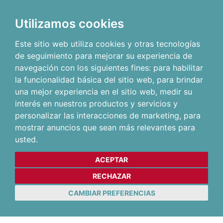
Utilizamos cookies
Este sitio web utiliza cookies y otras tecnologías
de seguimiento para mejorar su experiencia de
navegación con los siguientes fines:
para habilitar
la funcionalidad básica del sitio web
,
para brindar
una mejor experiencia en el sitio web
,
medir su
interés en nuestros productos y servicios y
personalizar las interacciones de marketing
,
para
mostrar anuncios que sean más relevantes para
usted
.
ACEPTAR
RECHAZAR
CAMBIAR PREFERENCIAS