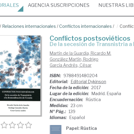
ORIALES
AGENCIA
SUSCRIPCIONES
NUESTRAS
LI
/
Relaciones internacionales
/
Conflictos internacionales
/
Confli
Conflictos postsoviéticos
de la secesión de Transnistria
Martín de la Guardia, Ricardo M.
González Martín, Rodrigo
García Andrés, César
ISBN:
9788491480204
Editorial:
Editorial Dykinson
Fecha de la edición:
2017
Lugar de la edición:
Madrid. España
Encuadernación:
Rústica
Medidas:
23 cm
Nº Pág.:
139
Idiomas:
Español
Papel: Rústica