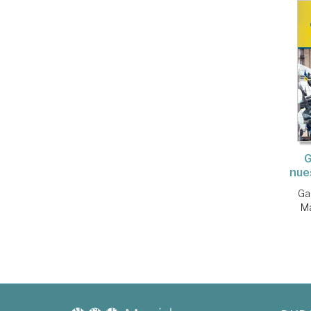
G
nue
Ga
Ma