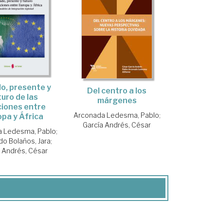
o, presente y
Del centro a los
turo de las
márgenes
ciones entre
Arconada Ledesma, Pablo
;
pa y África
García Andrés, César
 Ledesma, Pablo
;
o Bolaños, Jara
;
a Andrés, César