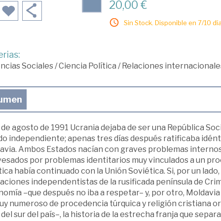
20,00 €
Sin Stock. Disponible en 7/10 día
rias:
ncias Sociales
/
Ciencia Política
/
Relaciones internacionale
umen
 de agosto de 1991 Ucrania dejaba de ser una República Soci
do independiente; apenas tres días después ratificaba idén
avia. Ambos Estados nacían con graves problemas internos d
esados por problemas identitarios muy vinculados a un proce
ica había continuado con la Unión Soviética. Si, por un lado
aciones independentistas de la rusificada península de Cri
nomía –que después no iba a respetar– y, por otro, Moldavia
uy numeroso de procedencia túrquica y religión cristiana 
del sur del país–, la historia de la estrecha franja que separ