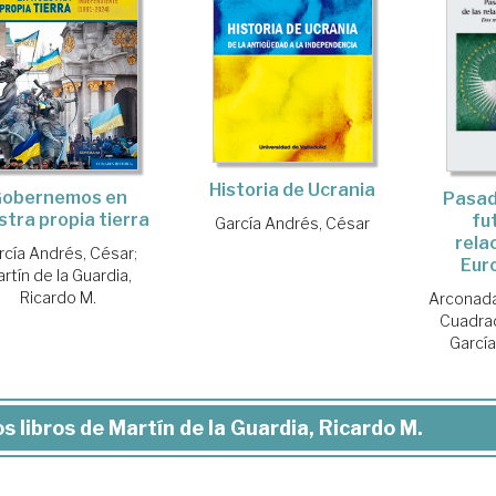
Historia de Ucrania
obernemos en
Pasad
stra propia tierra
fu
García Andrés, César
rela
rcía Andrés, César
;
Euro
rtín de la Guardia,
Ricardo M.
Arconada
Cuadrad
Garcí
s libros de Martín de la Guardia, Ricardo M.