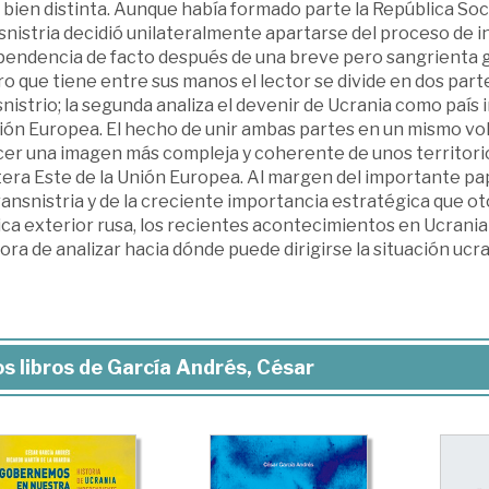
 bien distinta. Aunque había formado parte la República Soc
snistria decidió unilateralmente apartarse del proceso de i
pendencia de facto después de una breve pero sangrienta g
bro que tiene entre sus manos el lector se divide en dos parte
nistrio; la segunda analiza el devenir de Ucrania como país
ión Europea. El hecho de unir ambas partes en un mismo volu
cer una imagen más compleja y coherente de unos territorio
tera Este de la Unión Europea. Al margen del importante pa
ansnistria y de la creciente importancia estratégica que ot
ica exterior rusa, los recientes acontecimientos en Ucrani
hora de analizar hacia dónde puede dirigirse la situación ucr
s libros de García Andrés, César