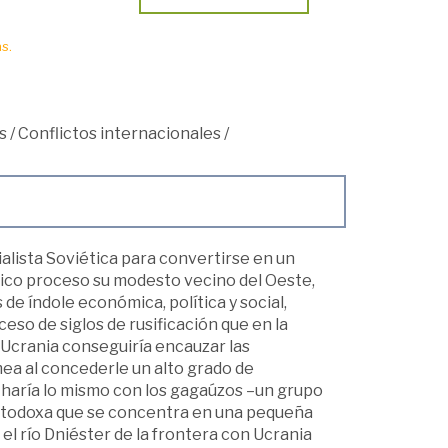
s.
s
/
Conflictos internacionales
/
alista Soviética para convertirse en un
tico proceso su modesto vecino del Oeste,
e índole económica, política y social,
so de siglos de rusificación que en la
, Ucrania conseguiría encauzar las
mea al concederle un alto grado de
 haría lo mismo con los gagaúzos –un grupo
ortodoxa que se concentra en una pequeña
a el río Dniéster de la frontera con Ucrania