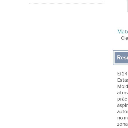
Mate
Cie
Res
El 24
Esta
Mold
atrav
práct
aspir
auto
no m
zona 