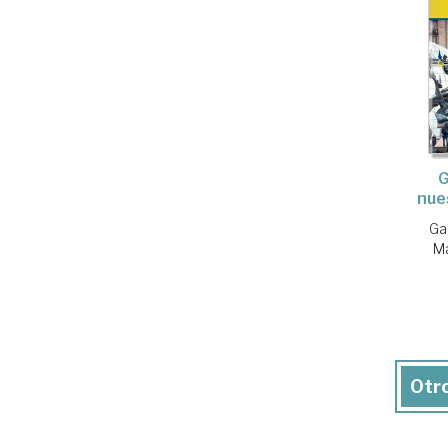
G
nue
Ga
Ma
Otro