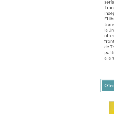
sería
Tran
inde
El li
trans
la Un
ofre
fron
de Tr
polít
a la 
Otro