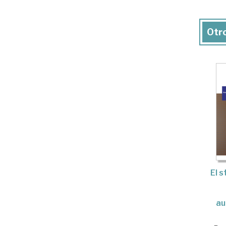
Otro
El s
au