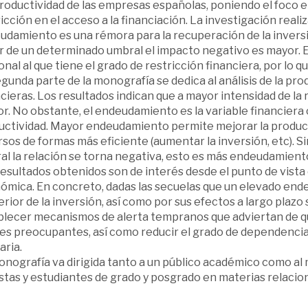
productividad de las empresas españolas, poniendo el foco 
icción en el acceso a la financiación. La investigación real
damiento es una rémora para la recuperación de la inversión
ir de un determinado umbral el impacto negativo es mayor.
onal al que tiene el grado de restricción financiera, por lo q
gunda parte de la monografía se dedica al análisis de la prod
cieras. Los resultados indican que a mayor intensidad de la 
. No obstante, el endeudamiento es la variable financiera 
uctividad. Mayor endeudamiento permite mejorar la product
sos de formas más eficiente (aumentar la inversión, etc). S
al la relación se torna negativa, esto es más endeudamient
esultados obtenidos son de interés desde el punto de vista 
ómica. En concreto, dadas las secuelas que un elevado end
rior de la inversión, así como por sus efectos a largo plazo
blecer mecanismos de alerta tempranos que adviertan de q
les preocupantes, así como reducir el grado de dependencia 
aria.
nografía va dirigida tanto a un público académico como al m
istas y estudiantes de grado y posgrado en materias relacio