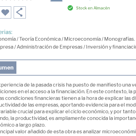
Stock en Almacén
rias:
onomía
/
Teoría Económica
/
Microeconomía
/
Monografías. 
presa
/
Administración de Empresas
/
Inversión y financiac
umen
periencia de la pasada crisis ha puesto de manifiesto una v
ciones en el acceso a la financiación. En este contexto, la
as condiciones financieras tienen a la hora de explicar las d
ctividad de las empresas, aportando evidencia para el model
ariable crucial para explicar el ciclo económico, y por tanto 
ndo, la productividad, es ampliamente conocida la importa
ómico a largo plazo.
rincipal valor añadido de esta obra es analizar microeconóm