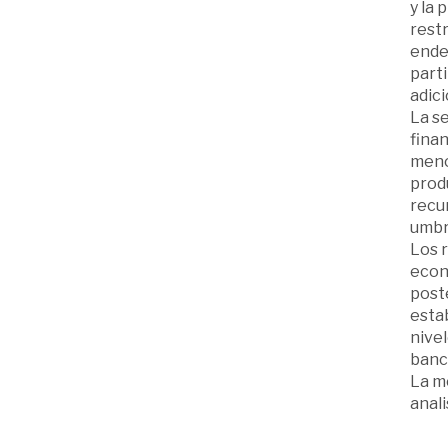
y la 
restr
endeu
part
adici
La se
finan
menor
prod
recur
umbr
Los r
econ
poste
esta
nive
banc
La mo
anal