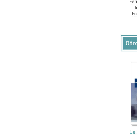
Fer
J
Fr
Otro
La 