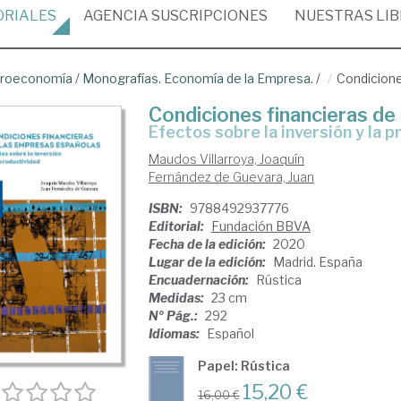
ORIALES
AGENCIA
SUSCRIPCIONES
NUESTRAS
LI
croeconomía
/
Monografías. Economía de la Empresa.
/
Condicione
Condiciones financieras de
efectos sobre la inversión y la 
Maudos Villarroya, Joaquín
Fernández de Guevara, Juan
ISBN:
9788492937776
Editorial:
Fundación BBVA
Fecha de la edición:
2020
Lugar de la edición:
Madrid. España
Encuadernación:
Rústica
Medidas:
23 cm
Nº Pág.:
292
Idiomas:
Español
Papel: Rústica
15,20 €
16,00 €