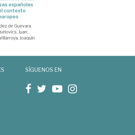
sas españolas
el contexto
europeo
dez de Guevara
elovics, Juan
;
illarroya, Joaquín
ES
SÍGUENOS EN