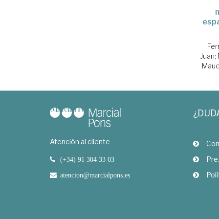
espa
Fer
Juan
;
Maudo
¿DUD
Atención al cliente
Com
Pre
(+34) 91 304 33 03
Polí
atencion@marcialpons.es