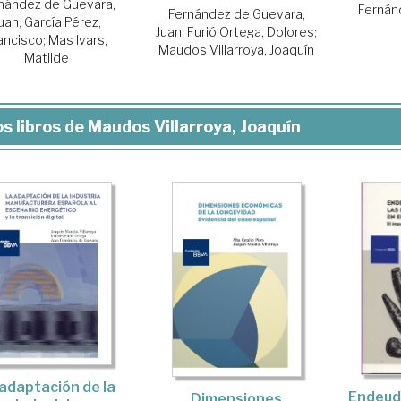
nández de Guevara,
Fernán
Fernández de Guevara,
uan
;
García Pérez,
Juan
;
Furió Ortega, Dolores
;
ancisco
;
Mas Ivars,
Maudos Villarroya, Joaquín
Matilde
s libros de Maudos Villarroya, Joaquín
adaptación de la
Endeud
Dimensiones