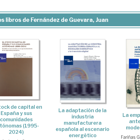
s libros de Fernández de Guevara, Juan
tock de capital en
La adaptación de la
España y sus
La emp
industria
comunidades
ante 
manufacturera
tónomas (1995-
model
española al escenario
2024)
energético
Fariñas G