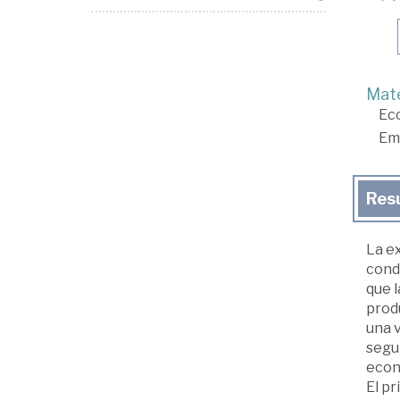
Mate
Ec
Em
Res
La ex
condi
que l
produ
una v
segu
econ
El p