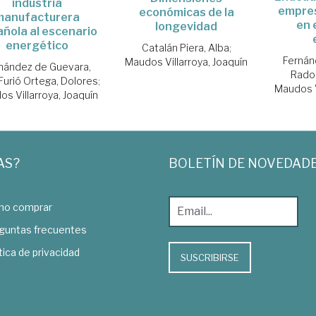
industria
empre
económicas de la
manufacturera
en 
longevidad
ñola al escenario
energético
Catalán Piera, Alba
;
Fernán
Maudos Villarroya, Joaquín
nández de Guevara,
Rados
Furió Ortega, Dolores
;
Maudos V
s Villarroya, Joaquín
AS?
BOLETÍN DE NOVEDAD
o comprar
guntas frecuentes
tica de privacidad
SUSCRIBIRSE