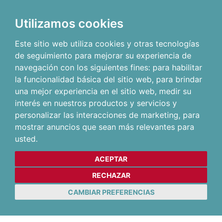
Utilizamos cookies
Este sitio web utiliza cookies y otras tecnologías
de seguimiento para mejorar su experiencia de
navegación con los siguientes fines:
para habilitar
la funcionalidad básica del sitio web
,
para brindar
una mejor experiencia en el sitio web
,
medir su
interés en nuestros productos y servicios y
personalizar las interacciones de marketing
,
para
mostrar anuncios que sean más relevantes para
usted
.
ACEPTAR
RECHAZAR
CAMBIAR PREFERENCIAS