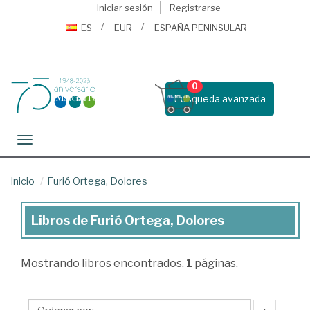
Iniciar sesión
Registrarse
ES
EUR
ESPAÑA PENINSULAR
0
Busqueda avanzada
Toggle navigation
Inicio
Furió Ortega, Dolores
Libros de Furió Ortega, Dolores
Libros
de
Mostrando
libros encontrados.
1
páginas.
Furió
Ortega,