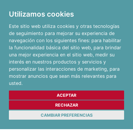
Utilizamos cookies
Este sitio web utiliza cookies y otras tecnologías
de seguimiento para mejorar su experiencia de
navegación con los siguientes fines:
para habilitar
la funcionalidad básica del sitio web
,
para brindar
una mejor experiencia en el sitio web
,
medir su
interés en nuestros productos y servicios y
personalizar las interacciones de marketing
,
para
mostrar anuncios que sean más relevantes para
usted
.
ACEPTAR
RECHAZAR
CAMBIAR PREFERENCIAS