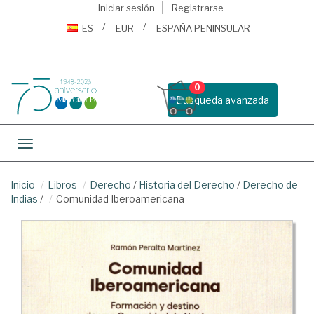
Iniciar sesión
Registrarse
ES
EUR
ESPAÑA PENINSULAR
0
Busqueda avanzada
Toggle navigation
Inicio
Libros
Derecho
/
Historia del Derecho
/
Derecho de
Indias
/
Comunidad Iberoamericana