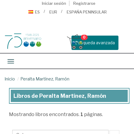
Iniciar sesión
Registrarse
ES
EUR
ESPAÑA PENINSULAR
0
Busqueda avanzada
Toggle navigation
Inicio
Peralta Martínez, Ramón
Libros de Peralta Martínez, Ramón
Libros
de
Mostrando
libros encontrados.
1
páginas.
Peralta
Martínez,