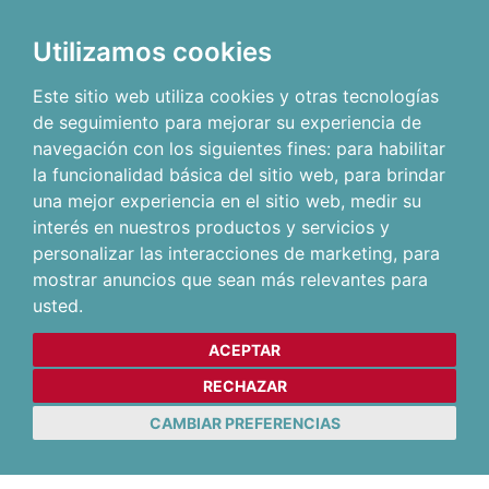
Utilizamos cookies
Este sitio web utiliza cookies y otras tecnologías
de seguimiento para mejorar su experiencia de
navegación con los siguientes fines:
para habilitar
la funcionalidad básica del sitio web
,
para brindar
una mejor experiencia en el sitio web
,
medir su
interés en nuestros productos y servicios y
personalizar las interacciones de marketing
,
para
mostrar anuncios que sean más relevantes para
usted
.
ACEPTAR
RECHAZAR
CAMBIAR PREFERENCIAS