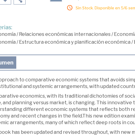
Sin Stock. Disponible en 5/6 se
rias:
onomía
/
Relaciones económicas internacionales
/
Economía
onomía
/
Estructura económica y planificación económica
/
umen
pproach to comparative economic systems that avoids simp
stitutional and systemic arrangements, with updated countr
rative economics, with its traditional dichotomies of socia
e, and planning versus market, is changing. This innovative
rstanding different economic systems that reflects both r
my and recent changes in the field.This new edition examin
mic arrangements, many of which reflect deep roots in coun
book has been updated and revised throughout, with new mat