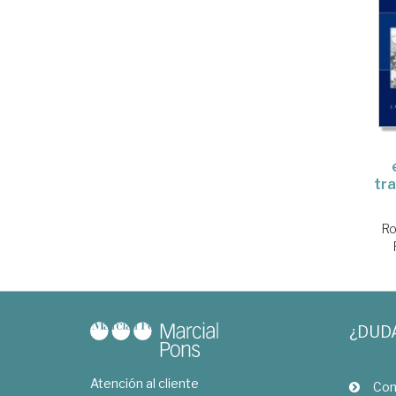
tr
Ro
¿DUD
Atención al cliente
Com