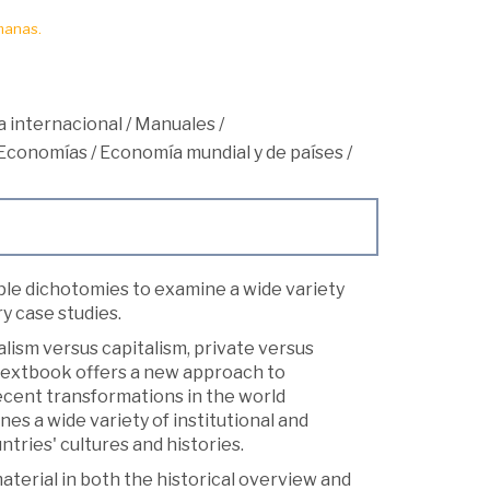
manas.
 internacional
/
Manuales
/
Economías
/
Economía mundial y de países
/
le dichotomies to examine a wide variety
y case studies.
lism versus capitalism, private versus
 textbook offers a new approach to
ecent transformations in the world
es a wide variety of institutional and
tries' cultures and histories.
erial in both the historical overview and