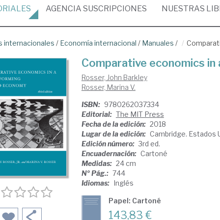
ORIALES
AGENCIA
SUSCRIPCIONES
NUESTRAS
LI
 internacionales
/
Economía internacional
/
Manuales
/
Comparati
Comparative economics in 
Rosser, John Barkley
Rosser, Marina V.
ISBN:
9780262037334
Editorial:
The MIT Press
Fecha de la edición:
2018
Lugar de la edición:
Cambridge. Estados 
Edición número:
3rd ed.
Encuadernación:
Cartoné
Medidas:
24 cm
Nº Pág.:
744
Idiomas:
Inglés
Papel: Cartoné
143,83 €