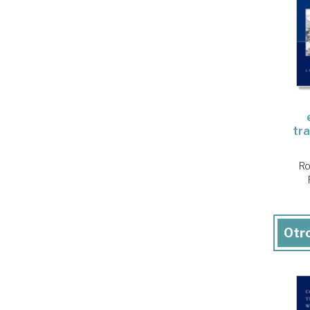
tr
Ro
Otro