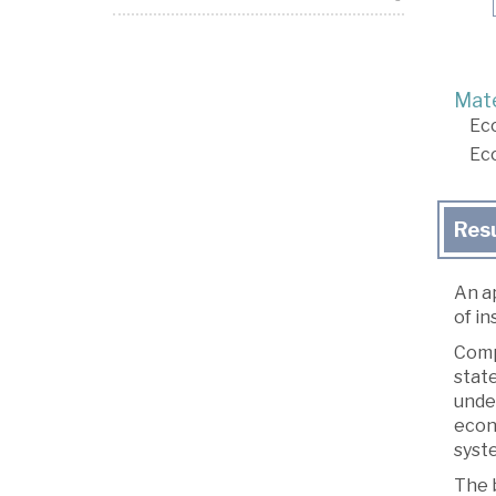
Mate
Ec
Ec
Res
An a
of in
Compa
stat
unde
econo
syste
The 