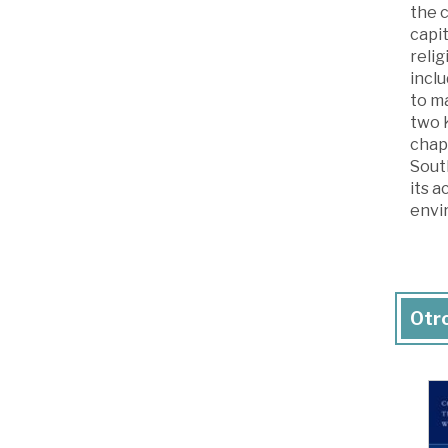
the c
capit
relig
inclu
to ma
two K
chapt
Sout
its a
envir
Otro