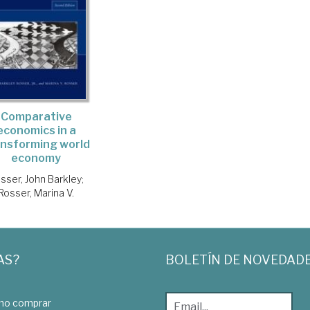
Comparative
economics in a
ansforming world
economy
sser, John Barkley
;
Rosser, Marina V.
AS?
BOLETÍN DE NOVEDAD
o comprar