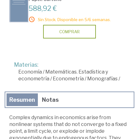
588,92 €
Sin Stock. Disponible en 5/6 semanas.
COMPRAR
Materias:
Economía
/
Matemáticas. Estadística y
econometría
/
Econometría
/
Monografías
/
Resumen
Notas
Complex dynamics in economics arise from
nonlinear systems that do not converge to a fixed
point, a limit cycle, or explode or implode
exponentially due to endogenous factors. They