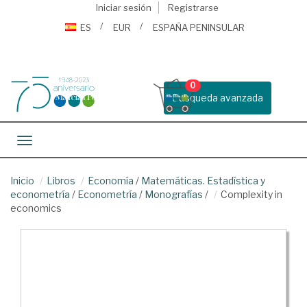
Iniciar sesión
Registrarse
ES
EUR
ESPAÑA PENINSULAR
0
Busqueda avanzada
Toggle navigation
Inicio
Libros
Economía
/
Matemáticas. Estadística y
econometría
/
Econometría
/
Monografías
/
Complexity in
economics