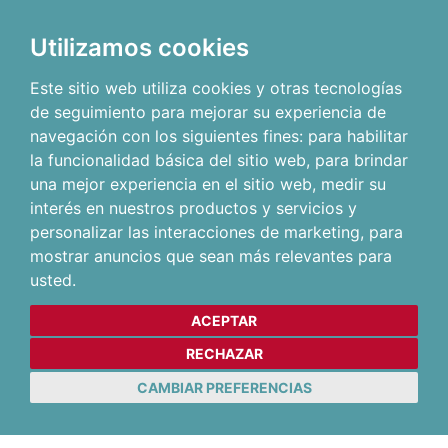
Utilizamos cookies
Este sitio web utiliza cookies y otras tecnologías
de seguimiento para mejorar su experiencia de
navegación con los siguientes fines:
para habilitar
la funcionalidad básica del sitio web
,
para brindar
una mejor experiencia en el sitio web
,
medir su
interés en nuestros productos y servicios y
personalizar las interacciones de marketing
,
para
mostrar anuncios que sean más relevantes para
usted
.
ACEPTAR
RECHAZAR
CAMBIAR PREFERENCIAS