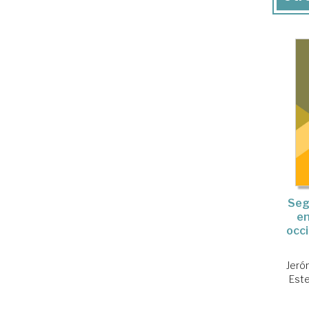
Seg
en
occi
Jeró
Este