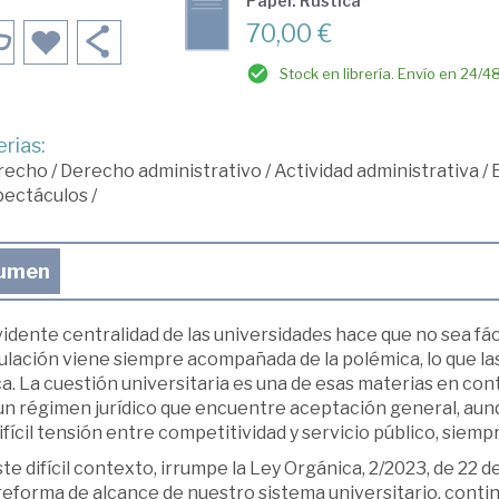
Papel: Rústica
70,00 €
Stock en librería. Envío en 24/4
rias:
recho
/
Derecho administrativo
/
Actividad administrativa
/
pectáculos
/
umen
idente centralidad de las universidades hace que no sea fác
culación viene siempre acompañada de la polémica, lo que la
ca. La cuestión universitaria es una de esas materias en co
 un régimen jurídico que encuentre aceptación general, aun
difícil tensión entre competitividad y servicio público, siem
te difícil contexto, irrumpe la Ley Orgánica, 2/2023, de 22 d
reforma de alcance de nuestro sistema universitario, contin