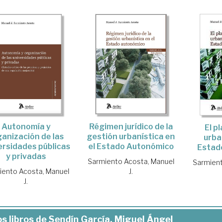
Autonomía y
Régimen jurídico de la
El p
ganización de las
gestión urbanística en
urba
ersidades públicas
el Estado Autonómico
Estad
y privadas
Sarmiento Acosta, Manuel
Sarmient
iento Acosta, Manuel
J.
J.
s libros de Sendín García, Miguel Ángel