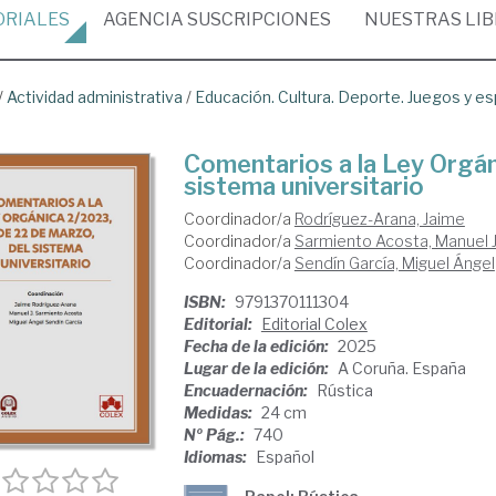
ORIALES
AGENCIA
SUSCRIPCIONES
NUESTRAS
LI
/
Actividad administrativa
/
Educación. Cultura. Deporte. Juegos y e
Comentarios a la Ley Orgán
sistema universitario
Coordinador/a
Rodríguez-Arana, Jaime
Coordinador/a
Sarmiento Acosta, Manuel J
Coordinador/a
Sendín García, Miguel Ángel
ISBN:
9791370111304
Editorial:
Editorial Colex
Fecha de la edición:
2025
Lugar de la edición:
A Coruña. España
Encuadernación:
Rústica
Medidas:
24 cm
Nº Pág.:
740
Idiomas:
Español