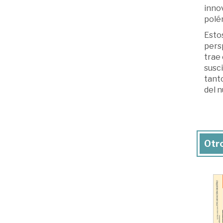
innov
polé
Estos
persp
trae 
susci
tanto
del n
Otro