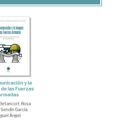
unicación y la
de las Fuerzas
Armadas
 Betancort, Rosa
;
Sendín García,
iguel Ángel