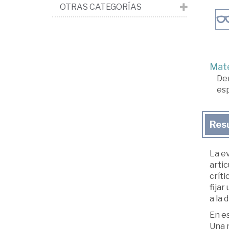
OTRAS CATEGORÍAS
Mate
De
es
Res
La ev
arti
críti
fijar
a la 
En es
Una 