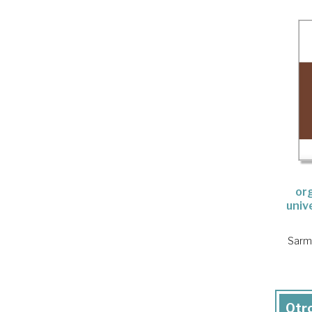
or
univ
Sarm
Otro