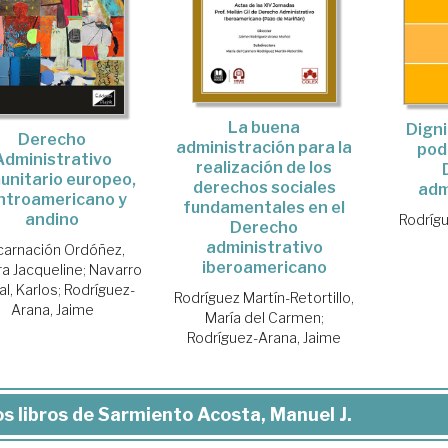
La buena
Dign
Derecho
administración para la
pod
Administrativo
realización de los
unitario europeo,
derechos sociales
adm
ntroamericano y
fundamentales en el
andino
Rodríg
Derecho
administrativo
carnación Ordóñez,
iberoamericano
a Jacqueline
;
Navarro
l, Karlos
;
Rodríguez-
Rodríguez Martín-Retortillo,
Arana, Jaime
María del Carmen
;
Rodríguez-Arana, Jaime
s libros de Sarmiento Acosta, Manuel J.