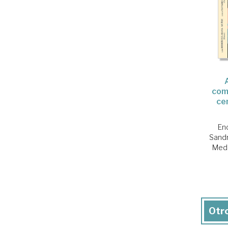
com
ce
En
Sandr
Meda
Otro