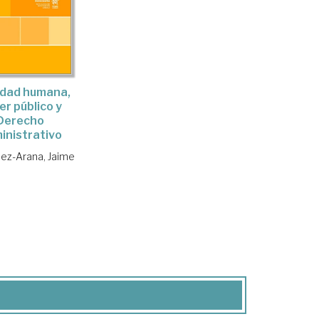
idad humana,
er público y
Derecho
inistrativo
uez-Arana, Jaime