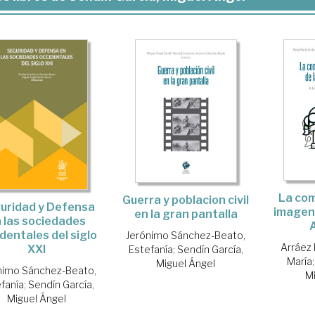
La com
Guerra y poblacion civil
uridad y Defensa
imagen 
en la gran pantalla
 las sociedades
dentales del siglo
Jerónimo Sánchez-Beato,
Arráez
XXI
Estefanía
;
Sendín García,
María
Miguel Ángel
nimo Sánchez-Beato,
M
fanía
;
Sendín García,
Miguel Ángel