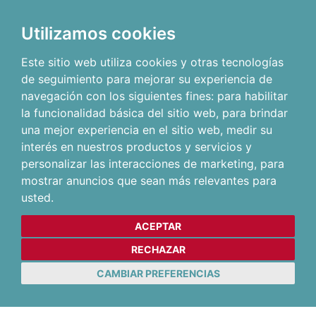
Utilizamos cookies
Este sitio web utiliza cookies y otras tecnologías
de seguimiento para mejorar su experiencia de
navegación con los siguientes fines:
para habilitar
la funcionalidad básica del sitio web
,
para brindar
una mejor experiencia en el sitio web
,
medir su
interés en nuestros productos y servicios y
personalizar las interacciones de marketing
,
para
mostrar anuncios que sean más relevantes para
usted
.
ACEPTAR
RECHAZAR
CAMBIAR PREFERENCIAS