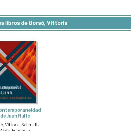
s libros de Borsò, Vittoria
contemporaneidad
de Juan Rulfo
ò, Vittoria
;
Schmidt-
Welle, Friedhelm