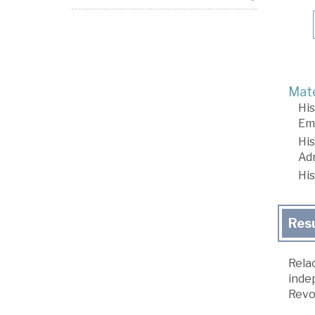
Mate
His
Em
His
Adm
His
Res
Relac
inde
Revol