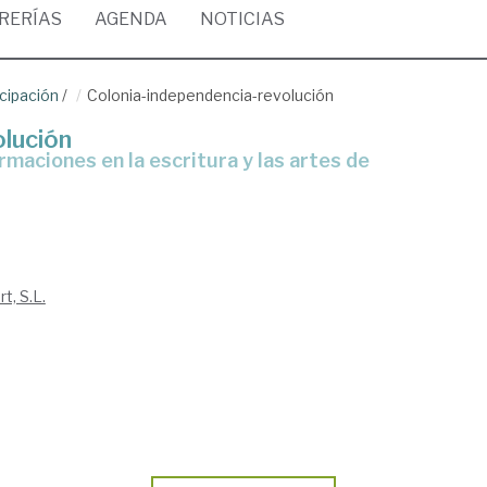
BRERÍAS
AGENDA
NOTICIAS
cipación
/
Colonia-independencia-revolución
olución
t, S.L.