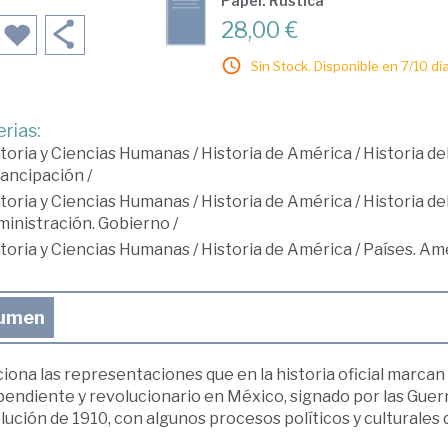
Papel: Rústica
28,00 €
Sin Stock. Disponible en 7/10 día
rias:
toria y Ciencias Humanas
/
Historia de América
/
Historia d
ancipación
/
toria y Ciencias Humanas
/
Historia de América
/
Historia d
inistración. Gobierno
/
toria y Ciencias Humanas
/
Historia de América
/
Países. Am
umen
iona las representaciones que en la historia oficial marcan
pendiente y revolucionario en México, signado por las Guer
ución de 1910, con algunos procesos políticos y culturales d