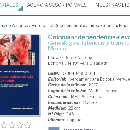
ORIALES
AGENCIA
SUSCRIPCIONES
NUESTRAS
LI
oria de América
/
Historia del Descubrimiento
/
Independencia. Eman
Colonia-independencia-rev
genealogías, latencias y transformaciones en la escritura y las artes de
México
Editor/a
Borsò, Vittoria
Editor/a
Gerling, Vera Elisabeth
ISBN:
9788484899464
Editorial:
Iberoamericana Editorial Vervuer
Fecha de la edición:
2017
Lugar de la edición:
Madrid. España
Colección:
MEDIAmericana
Encuadernación:
Rústica
Medidas:
22 cm
Nº Pág.:
346
Idiomas:
Español