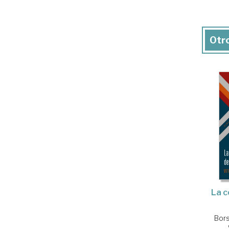
Otro
La 
Bors