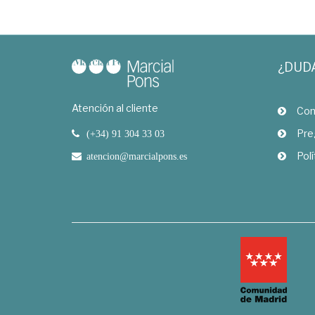
¿DUD
Atención al cliente
Com
Pre
(+34) 91 304 33 03
Polí
atencion@marcialpons.es