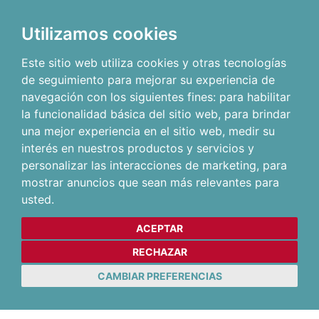
Utilizamos cookies
Este sitio web utiliza cookies y otras tecnologías
de seguimiento para mejorar su experiencia de
navegación con los siguientes fines:
para habilitar
la funcionalidad básica del sitio web
,
para brindar
una mejor experiencia en el sitio web
,
medir su
interés en nuestros productos y servicios y
personalizar las interacciones de marketing
,
para
mostrar anuncios que sean más relevantes para
usted
.
ACEPTAR
RECHAZAR
CAMBIAR PREFERENCIAS