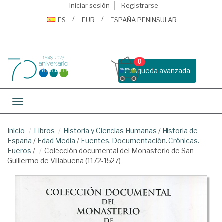
Iniciar sesión
Registrarse
ES
EUR
ESPAÑA PENINSULAR
0
Busqueda avanzada
Toggle navigation
Inicio
Libros
Historia y Ciencias Humanas
/
Historia de
España
/
Edad Media
/
Fuentes. Documentación. Crónicas.
Fueros
/
Colección documental del Monasterio de San
Guillermo de Villabuena (1172-1527)