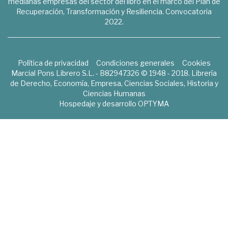
medianas empresas del sector del libro en el marco del Plan de
Recuperación, Transformación y Resiliencia. Convocatoria
2022.
Política de privacidad
Condiciones generales
Cookies
Marcial Pons Librero S.L. - B82947326 © 1948 - 2018. Librería
de Derecho, Economía, Empresa, Ciencias Sociales, Historia y
Ciencias Humanas
Hospedaje y desarrollo
OPTYMA