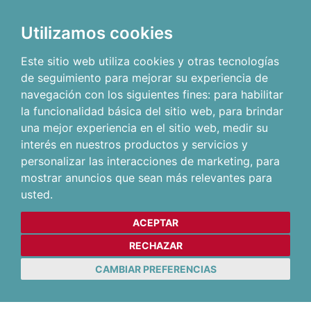
Utilizamos cookies
Este sitio web utiliza cookies y otras tecnologías
de seguimiento para mejorar su experiencia de
navegación con los siguientes fines:
para habilitar
la funcionalidad básica del sitio web
,
para brindar
una mejor experiencia en el sitio web
,
medir su
interés en nuestros productos y servicios y
personalizar las interacciones de marketing
,
para
mostrar anuncios que sean más relevantes para
usted
.
ACEPTAR
RECHAZAR
CAMBIAR PREFERENCIAS