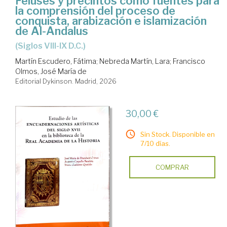
Feluses y precintos como fuentes para
la comprensión del proceso de
conquista, arabización e islamización
de Al-Andalus
(siglos VIII-IX D.C.)
Martín Escudero, Fátima
;
Nebreda Martín, Lara
;
Francisco
Olmos, José María de
Editorial Dykinson. Madrid, 2026
30,00 €
Sin Stock. Disponible en
7/10 días.
COMPRAR