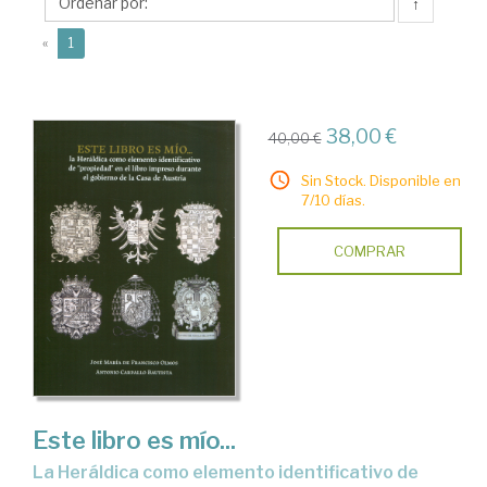
José
↑
María
(current)
«
1
de
38,00 €
40,00 €
Sin Stock. Disponible en
7/10 días.
COMPRAR
Este libro es mío...
La Heráldica como elemento identificativo de