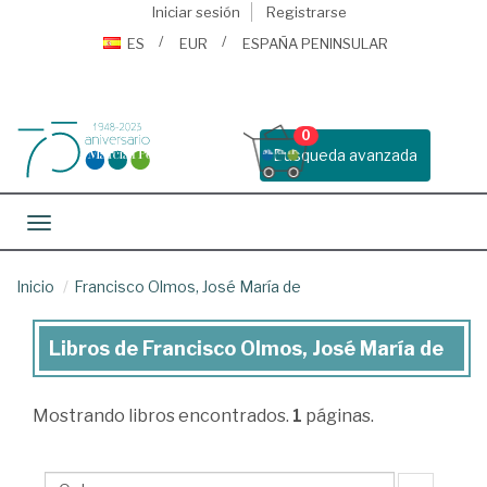
Iniciar sesión
Registrarse
ES
EUR
ESPAÑA PENINSULAR
0
Busqueda avanzada
Toggle navigation
Inicio
Francisco Olmos, José María de
Libros de Francisco Olmos, José María de
Libros
de
Mostrando
libros encontrados.
1
páginas.
Francisco
Olmos,