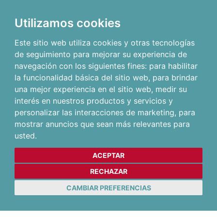
Utilizamos cookies
Este sitio web utiliza cookies y otras tecnologías
de seguimiento para mejorar su experiencia de
navegación con los siguientes fines:
para habilitar
la funcionalidad básica del sitio web
,
para brindar
una mejor experiencia en el sitio web
,
medir su
interés en nuestros productos y servicios y
personalizar las interacciones de marketing
,
para
mostrar anuncios que sean más relevantes para
usted
.
ACEPTAR
RECHAZAR
CAMBIAR PREFERENCIAS