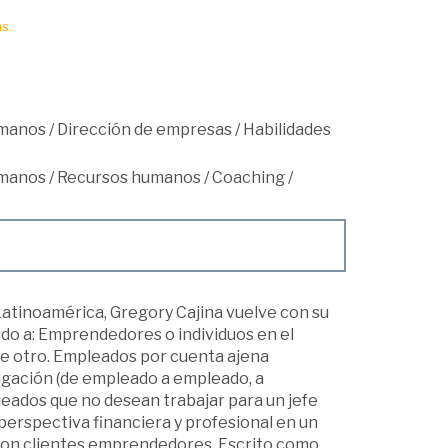
s.
umanos
/
Dirección de empresas
/
Habilidades
umanos
/
Recursos humanos
/
Coaching
/
Latinoamérica, Gregory Cajina vuelve con su
do a: Emprendedores o individuos en el
 de otro. Empleados por cuenta ajena
ligación (de empleado a empleado, a
leados que no desean trabajar para un jefe
perspectiva financiera y profesional en un
con clientes emprendedores. Escrito como