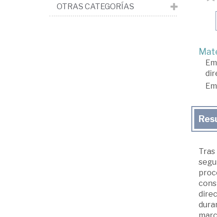
OTRAS CATEGORÍAS
Mate
Em
dir
Em
Res
Tras 
segu
proce
cons
direc
dura
marc