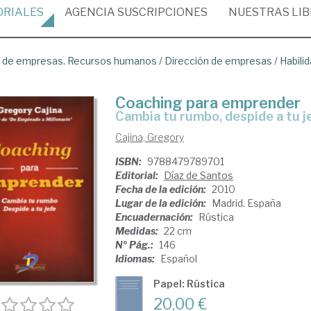
ORIALES
AGENCIA
SUSCRIPCIONES
NUESTRAS
LI
ón de empresas. Recursos humanos
/
Dirección de empresas
/
Habili
Coaching para emprender
cambia tu rumbo, despide a tu j
Cajina, Gregory
ISBN:
9788479789701
Editorial:
Díaz de Santos
Fecha de la edición:
2010
Lugar de la edición:
Madrid. España
Encuadernación:
Rústica
Medidas:
22 cm
Nº Pág.:
146
Idiomas:
Español
Papel: Rústica
20,00 €