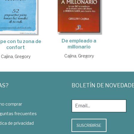
De empleado a
pe con tu zona de
millonario
confort
Cajina, Gregory
Cajina, Gregory
AS?
BOLETÍN DE NOVEDAD
o comprar
guntas frecuentes
tica de privacidad
SUSCRIBIRSE