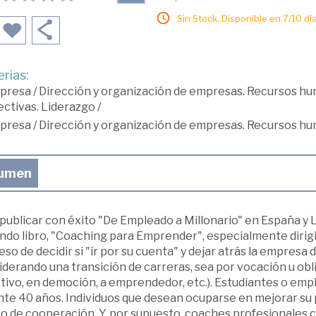
Sin Stock. Disponible en 7/10 día
rias:
presa
/
Dirección y organización de empresas. Recursos h
ectivas. Liderazgo
/
presa
/
Dirección y organización de empresas. Recursos h
umen
publicar con éxito "De Empleado a Millonario" en España y 
ndo libro, "Coaching para Emprender", especialmente dirigi
so de decidir si "ir por su cuenta" y dejar atrás la empresa
iderando una transición de carreras, sea por vocación u ob
tivo, en democión, a emprendedor, etc.). Estudiantes o emp
nte 40 años. Individuos que desean ocuparse en mejorar su 
o de cooperación. Y, por supuesto, coaches profesionales 