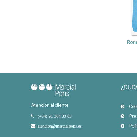
Rom
¿DUD
Atención al cliente
Com
Pre
(+34) 91 304 33 03
Polí
atencion@marcialpons.es