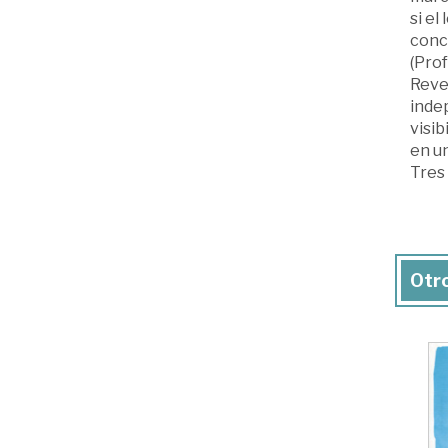
si el
concl
(Prof
Revel
inde
visib
en un
Tres 
Otro