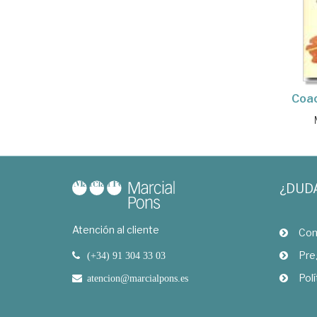
Coac
¿DUD
Atención al cliente
Com
Pre
(+34) 91 304 33 03
Polí
atencion@marcialpons.es