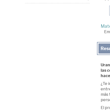
Mate
Em
Res
Uran
las
c
hace
¿Te i
entr
más 
pers
El pr