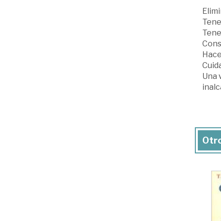
Elim
Tene
Tene
Cons
Hacer
Cuida
Una v
inalc
Otro