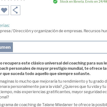
Stock en librería. Envío en 24/4
rias:
presa
/
Dirección y organización de empresas. Recursos h
umen
o recupera este clásico universal del
coaching
para sus l
oach
personales de mayor prestigio mundial, te ofrece las
r que suceda todo aquello que siempre soñaste.
maginas lo mucho que mejoraría tu rendimiento y tu grado d
enara personalmente para la vida? ¿Quieres que tu vida y 
tiempo, más experiencias gratificantes, mayor seguridad ec
onal?
ograma de coaching de Talane Miedaner te ofrece la posibil