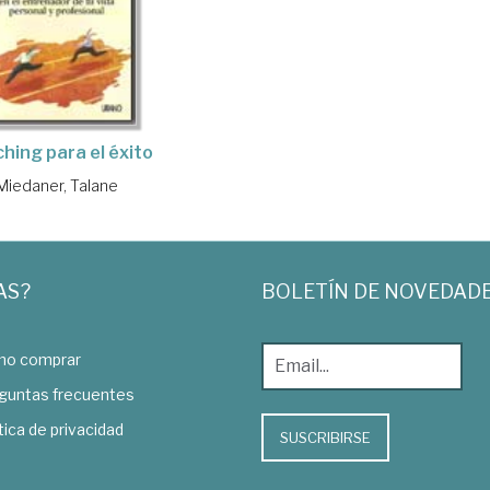
hing para el éxito
Miedaner, Talane
AS?
BOLETÍN DE NOVEDAD
o comprar
guntas frecuentes
tica de privacidad
SUSCRIBIRSE