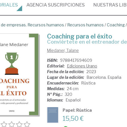
ORIALES
AGENCIA
SUSCRIPCIONES
NUESTRAS
LI
ón de empresas. Recursos humanos
/
Recursos humanos
/
Coaching
Coaching para el éxito
conviértete en el entrenador de
Miedaner, Talane
ISBN:
9788417694609
Editorial:
Ediciones Urano
Fecha de la edición:
2023
Lugar de la edición:
Barcelona. España
Encuadernación:
Rústica
Medidas:
24 cm
Nº Pág.:
320
Idiomas:
Español
Papel: Rústica
15,50 €