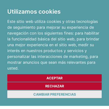
Utilizamos cookies
Este sitio web utiliza cookies y otras tecnologías
de seguimiento para mejorar su experiencia de
navegación con los siguientes fines:
para habilitar
la funcionalidad básica del sitio web
,
para brindar
una mejor experiencia en el sitio web
,
medir su
interés en nuestros productos y servicios y
personalizar las interacciones de marketing
,
para
mostrar anuncios que sean más relevantes para
usted
.
ACEPTAR
RECHAZAR
CAMBIAR PREFERENCIAS