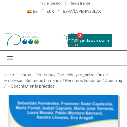
Iniciar sesión
Registrarse
ES
EUR
ESPAÑA PENINSULAR
0
Busqueda avanzada
Toggle navigation
Inicio
Libros
Empresa
/
Dirección y organización de
empresas. Recursos humanos
/
Recursos humanos
/
Coaching
/
Coaching en la práctica